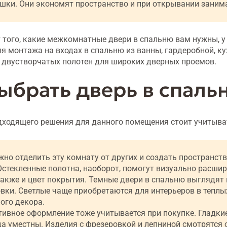
шки. Они экономят пространство и при открывании заним
 того, какие межкомнатные двери в спальню вам нужны, у 
я монтажа на входах в спальню из ванны, гардеробной, кух
 двустворчатых полотен для широких дверных проемов.
ыбрать дверь в спаль
дходящего решения для данного помещения стоит учитыва
жно отделить эту комнату от других и создать пространст
 Остекленные полотна, наоборот, помогут визуально расши
акже и цвет покрытия. Темные двери в спальню выглядят 
вки. Светлые чаще приобретаются для интерьеров в теплых
ого декора.
ивное оформление тоже учитывается при покупке. Гладкие
да уместны. Изделия с фрезеровкой и лепниной смотрятся 