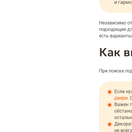
и гармо
Независимо от
подходящие дл
есть варианты
Как в
При поиске по
Если ну
двери
.
Важен т
обстано
остальн
Декорат
не всег