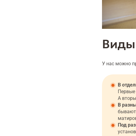
Виды
У нас можно п
В отдел
Первые 
А вторы
В разны
бывают 
матиров
Под ра
установ