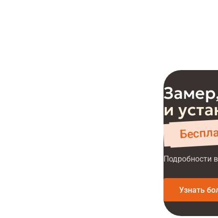
Замер,
и уста
Беспл
Подробности в
Узнать бо