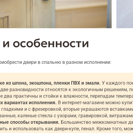
 и особенности
риобрести двери в спальню в разном исполнении:
ке из шпона, экошпона, пленки ПВХ и эмали.
У каждого пок
две разновидности относятся к экологичным решениям, по
е два практичны и стойки к влажности, перепадам темпер
х вариантах исполнения.
В интернет-магазине можно купит
гладкими и с фрезеровкой, вторые украшаются вставками
анные, каленые стекла с узорами, гравировкой, витражами
зные способы открывания.
Большинство межкомнатных две
ить и использовать как двери-купе, пенал. Кроме того, м