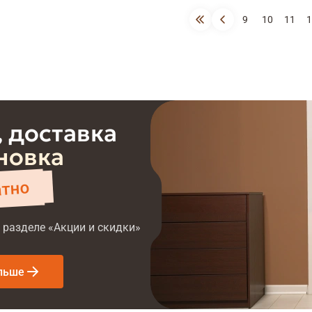
9
10
11
1
 доставка
новка
атно
 разделе «Акции и скидки»
льше