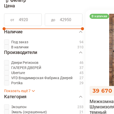
Фильтр
Цена
В наличии
от
до
Наличие
Под заказ
В наличии
Производители
Двери Регионов
ГАЛЕРЕЯ ДВЕРЕЙ
Uberture
VFD Владимирская Фабрика Дверей
Portika
UNIDOORS
YESDOORS
Ульяновские двери
RegiDoors
ЛайнДор
TÜREN BECKER
Дверная линия
39 670
Категория
Межкомнат
Шумоизоля
Экошпон
темный
Эмаль (окрашенные)