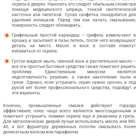
скрипа в дверях. Наносить его следует обильным слоем при
помощи медицинского шприца, тонкой синтетической
кисточки или пипеткой. Сухая салфетка понадобится для
удаления излишков. Перед тем как начать смазывание,
поверхность следует обезжирить.
Грифельный простой карандаш – грифель измельчают в
крошку и засыпают в пазы петель, после чего возвращают
деталь на место. Масло и воск в составе помогут
избавиться от скрипа.
Густое жидкое мыло, свечной воск и растительное масло –
все эти простые бытовые средства также помогают решить
проблему. Единственным минусом является
недолговечность решения, а также накопление пыли и
грязи. Однако, если устранить скрип нужно срочно, а под
рукой нет более профессионального средства, подойдут и
эти варианты.
Конечно, промышленные смазки действуют гораздо
эффективнее, плюс чаще всего являются многозадачными и
помогают устранить помимо скрипа еще и ржавчину и грязь.
Для металлических дверей лучше использовать масла или WD-
40, а вот фурнитуру деревянных полотен смазывать более
деликатным воском или парафином.