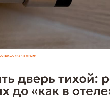
остых до «как в отеле»
ать дверь тихой: 
х до «как в отеле