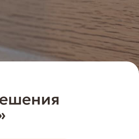
решения
»