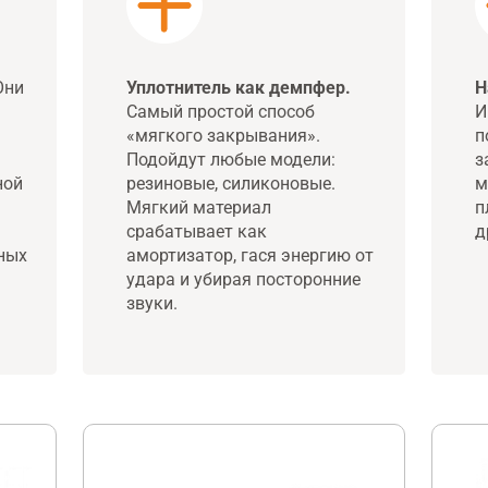
ни
Уплотнитель как демпфер.
Н
Самый простой способ
И
«мягкого закрывания».
п
Подойдут любые модели:
з
ной
резиновые, силиконовые.
м
Мягкий материал
п
срабатывает как
д
ных
амортизатор, гася энергию от
удара и убирая посторонние
звуки.