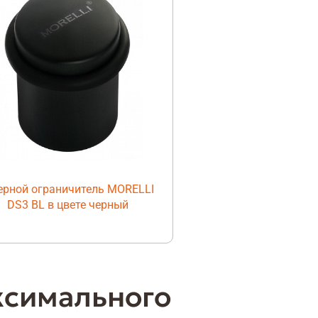
ерной ограничитель MORELLI
DS3 BL в цвете черный
ксимального