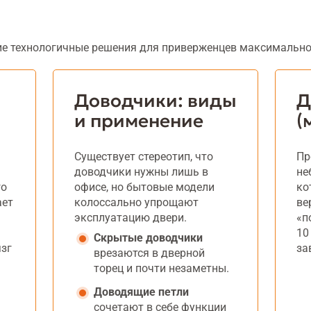
ие технологичные решения для приверженцев максимально
Доводчики: виды
Д
и применение
(
Существует стереотип, что
Пр
доводчики нужны лишь в
не
го
офисе, но бытовые модели
ко
ает
колоссально упрощают
ве
эксплуатацию двери.
«п
10
Скрытые доводчики
зг
за
врезаются в дверной
торец и почти незаметны.
Доводящие петли
сочетают в себе функции