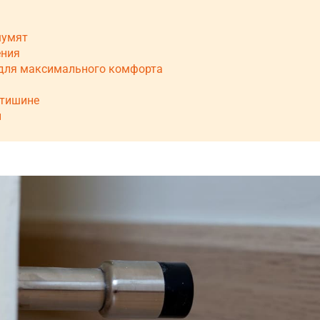
шумят
ения
для максимального комфорта
 тишине
ы