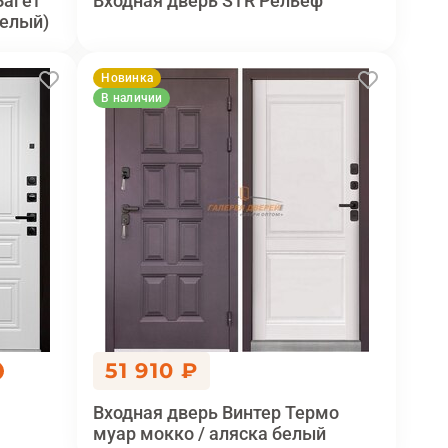
Багет
Входная дверь STR Рельеф
белый)
Новинка
В наличии
51 910 ₽
м
Входная дверь Винтер Термо
муар мокко / аляска белый