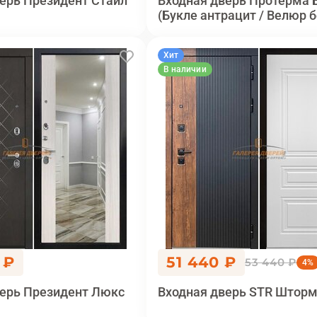
ерь Президент Стайл
Входная дверь Протерма 
(Букле антрацит / Велюр 
Хит
В наличии
 ₽
51 440 ₽
53 440 ₽
4%
верь Президент Люкс
Входная дверь STR Штор