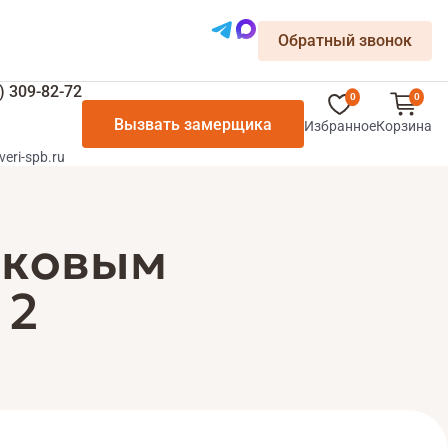
Обратный звонок
) 309-82-72
0
0
Вызвать замерщика
Избранное
Корзина
veri-spb.ru
иковым
 2