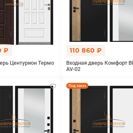
0 ₽
110 860 ₽
ерь Центурион Термо
Входная дверь Комфорт B
AV-02
Под заказ