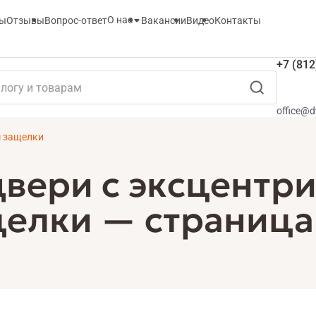
О нас
ты
Отзывы
Вопрос-ответ
Вакансии
Видео
Контакты
+7 (812
office@d
м защелки
двери с эксцентр
елки — страница