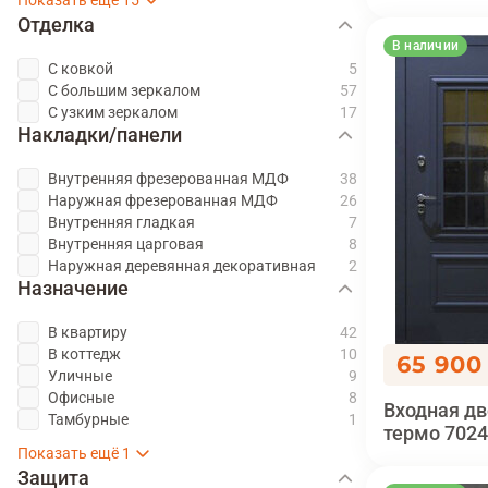
Отделка
В наличии
С ковкой
С большим зеркалом
С узким зеркалом
Накладки/панели
Внутренняя фрезерованная МДФ
Наружная фрезерованная МДФ
Внутренняя гладкая
Внутренняя царговая
Наружная деревянная декоративная
Назначение
В квартиру
В коттедж
65 900
Уличные
Офисные
Входная дв
Тамбурные
Для дачи
термо 7024
Защита