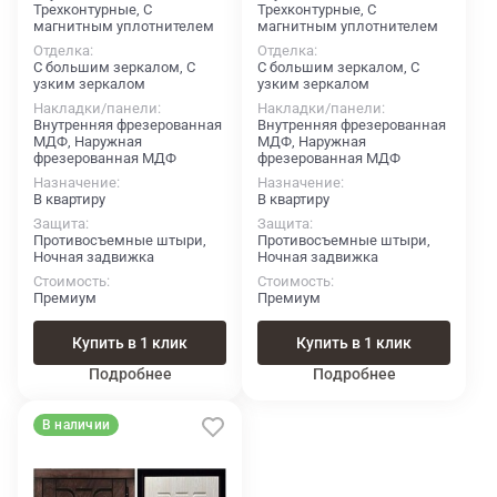
Трехконтурные, С
Трехконтурные, С
магнитным уплотнителем
магнитным уплотнителем
Отделка
Отделка
С большим зеркалом, С
С большим зеркалом, С
узким зеркалом
узким зеркалом
Накладки/панели
Накладки/панели
Внутренняя фрезерованная
Внутренняя фрезерованная
МДФ, Наружная
МДФ, Наружная
фрезерованная МДФ
фрезерованная МДФ
Назначение
Назначение
В квартиру
В квартиру
Защита
Защита
Противосъемные штыри,
Противосъемные штыри,
Ночная задвижка
Ночная задвижка
Стоимость
Стоимость
Премиум
Премиум
Купить в 1 клик
Купить в 1 клик
Подробнее
Подробнее
В наличии