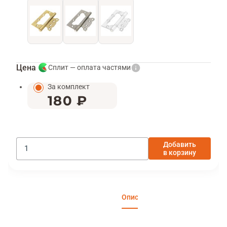
Цена
Сплит — оплата частями
За комплект
180 ₽
Добавить
в корзину
Описание
Характеристики
Отзы