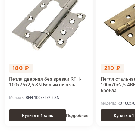
180 ₽
210 ₽
Петля дверная без врезки RFH-
Петля стальна
100x75x2,5 SN Белый никель
100x70x2,5-4B
бронза
Модель
RFH-100x75x2,5 SN
Модель
RS 100x70
Купить в 1 клик
Подробнее
Купить в 1