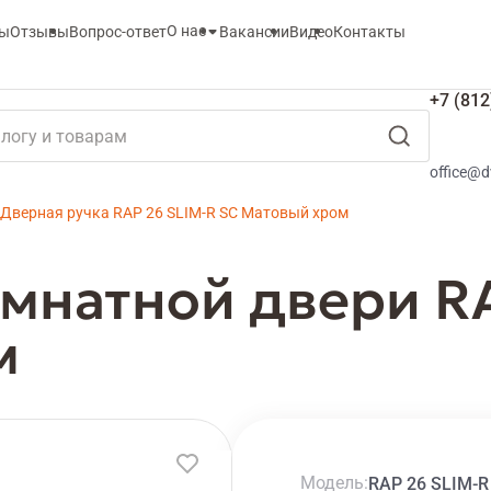
О нас
ты
Отзывы
Вопрос-ответ
Вакансии
Видео
Контакты
+7 (812
office@d
Дверная ручка RAP 26 SLIM-R SC Матовый хром
мнатной двери RA
м
Модель
RAP 26 SLIM-R