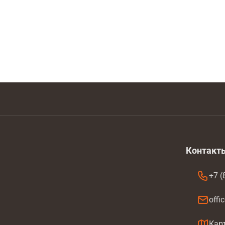
К оплате
1 44
Матовый хром
Итоговая цена
Контакт
+7 (
offi
а
Кар