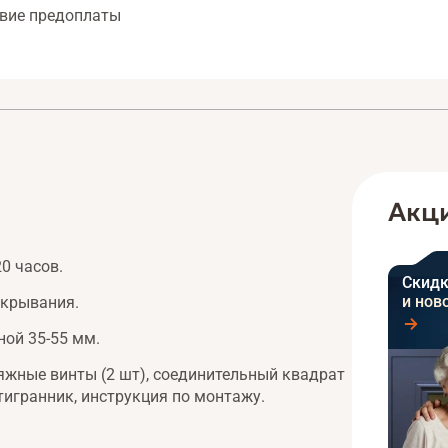
твие предоплаты
Акци
20 часов.
Скидк
и нов
акрывания.
ной 35-55 мм.
стяжные винты (2 шт), соединительный квадрат
тигранник, инструкция по монтажу.