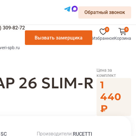
Обратный звонок
) 309-82-72
0
0
Вызвать замерщика
Избранное
Корзина
veri-spb.ru
Цена за
комплект
P 26 SLIM-R
1
440
₽
Производители
 SC
RUCETTI