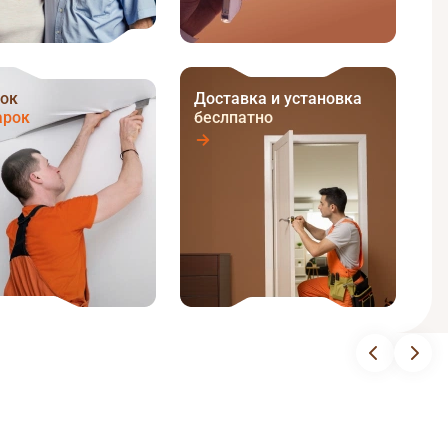
ок
Доставка и установка
арок
беслпатно