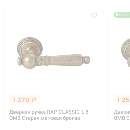
В налич
1 370 ₽
1 2
Дверная ручка RAP-CLASSIC-L 8
Дверн
OMB Старая матовая бронза
OMB С