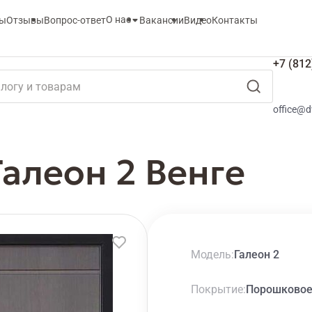
О нас
ты
Отзывы
Вопрос-ответ
Вакансии
Видео
Контакты
+7 (812
office@d
Галеон 2 Венге
Модель
Галеон 2
Покрытие
Порошково