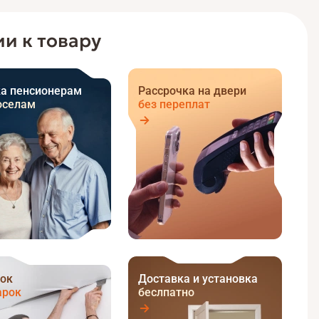
и к товару
а пенсионерам
Рассрочка на двери
оселам
без переплат
ок
Доставка и установка
арок
беслпатно