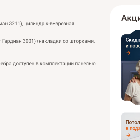
Акци
ан 3211), цилиндр к-в+врезная
Скидк
 Гардиан 3001)+накладки со шторками.
и нов
ребра доступен в комплектации панелью
Потол
в под