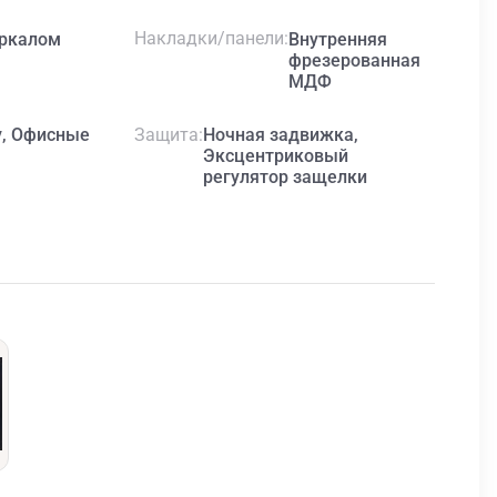
Накладки/панели
еркалом
Внутренняя
фрезерованная
МДФ
Защита
у, Офисные
Ночная задвижка,
Эксцентриковый
регулятор защелки