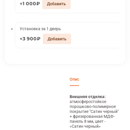
1 000₽
Установка за 1 дверь
3 900₽
Описание
Характеристики
Отзы
Внешняя отделка:
атмосферостойкое
порошково-полимерное
покрытие "Cатин черный"
+ фрезерованная МДФ-
панель 8 мм, цвет -
«Cатин черный»