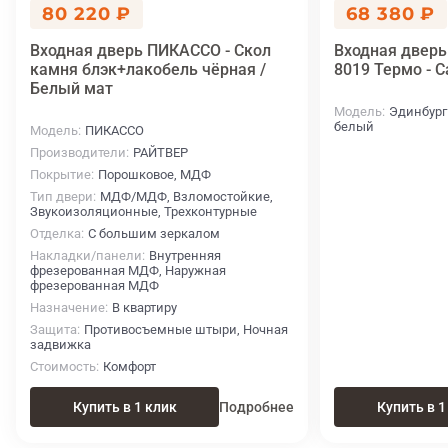
80 220 ₽
68 380 ₽
Входная дверь ПИКАССО - Скол
Входная дверь
камня блэк+лакобель чёрная /
8019 Термо - 
Белый мат
Модель
Эдинбург 
белый
Модель
ПИКАССО
Производители
РАЙТВЕР
Покрытие
Порошковое, МДФ
Тип двери
МДФ/МДФ, Взломостойкие,
Звукоизоляционные, Трехконтурные
Отделка
С большим зеркалом
Накладки/панели
Внутренняя
фрезерованная МДФ, Наружная
фрезерованная МДФ
Назначение
В квартиру
Защита
Противосъемные штыри, Ночная
задвижка
Стоимость
Комфорт
Купить в 1 клик
Подробнее
Купить в 1