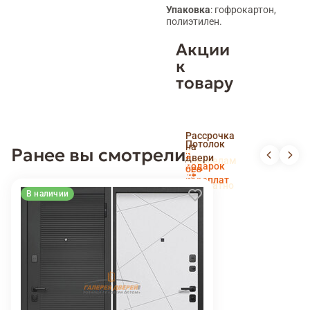
Упаковка
: гофрокартон,
полиэтилен.
Акции
к
товару
Скидка
Рассрочка
пенсионерам
Потолок
на
Ранее вы смотрели
и
Доставка
в
двери
новоселам
и
подарок
без
установка
переплат
беслпатно
В наличии