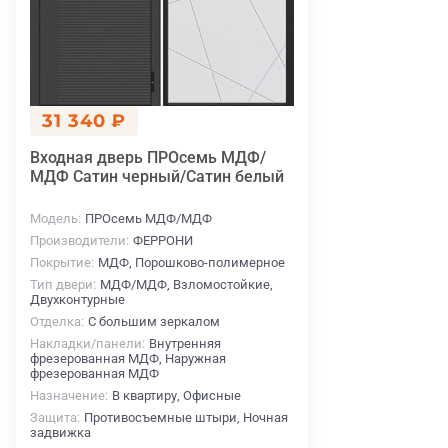
31 340 ₽
Входная дверь ПРОсемь МДФ/
МДФ Сатин черный/Сатин белый
Модель
ПРОсемь МДФ/МДФ
Производители
ФЕРРОНИ
Покрытие
МДФ, Порошково-полимерное
Тип двери
МДФ/МДФ, Взломостойкие,
Двухконтурные
Отделка
С большим зеркалом
Накладки/панели
Внутренняя
фрезерованная МДФ, Наружная
фрезерованная МДФ
Назначение
В квартиру, Офисные
Защита
Противосъемные штыри, Ночная
задвижка