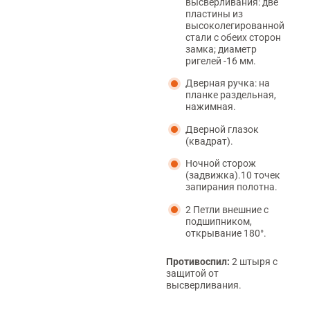
высверливания: две
пластины из
высоколегированной
стали с обеих сторон
замка; диаметр
ригелей -16 мм.
Дверная ручка: на
планке раздельная,
нажимная.
Дверной глазок
(квадрат).
Ночной сторож
(задвижка).10 точек
запирания полотна.
2 Петли внешние с
подшипником,
открывание 180°.
Противоспил:
2 штыря с
защитой от
высверливания.