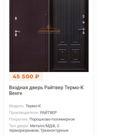
45 500 ₽
Входная дверь Райтвер Термо-К
Венге
Модель
Термо-К
Производители
РАЙТВЕР
Покрытие
Порошково-полимерное
Тип двери
Металл/МДФ, С
терморазрывом, Трехконтурные