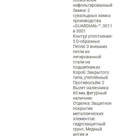
нефольгированный
Замки: 2
сувальдных замка
производства
Выезд специалиста по замерам
«GUARDIAN»™: 3011
и 3001
1 000₽
Контур уплотнения:
3 D-образных
Петли: 3 внешних
петли из
легированной
Установка за 1 дверь
стали на
подшипниках
5 500₽
Короб: Закрытого
типа, утеплённый
Противосъём: 2
Вылет наличника:
60 мм, фигурный
наличник
Отделка: Защитное
покрытие
металлических
элементов:
гидрозащитный
грунт, Медный
антик и