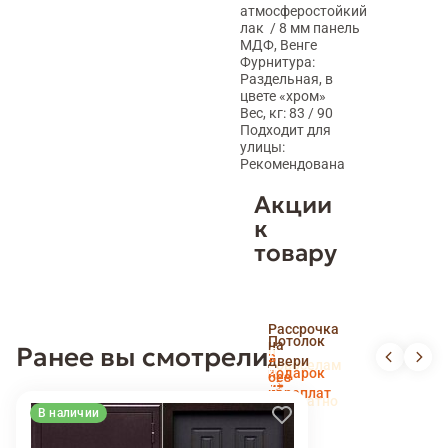
атмосферостойкий
лак / 8 мм панель
МДФ, Венге
Фурнитура:
Раздельная, в
цвете «хром»
Вес, кг: 83 / 90
Подходит для
улицы:
Рекомендована
Акции
к
товару
Скидка
Рассрочка
пенсионерам
Потолок
на
Ранее вы смотрели
и
Доставка
в
двери
новоселам
и
подарок
без
установка
переплат
беслпатно
В наличии