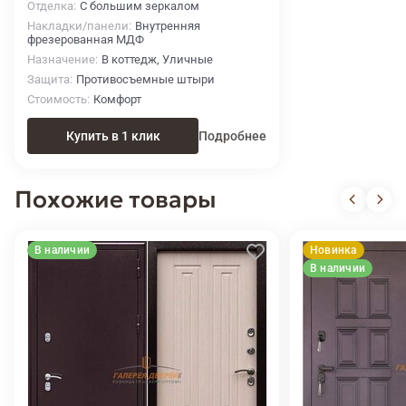
Отделка
С большим зеркалом
Накладки/панели
Внутренняя
фрезерованная МДФ
Назначение
В коттедж, Уличные
Защита
Противосъемные штыри
Стоимость
Комфорт
Купить в 1 клик
Подробнее
Похожие товары
В наличии
Новинка
В наличии