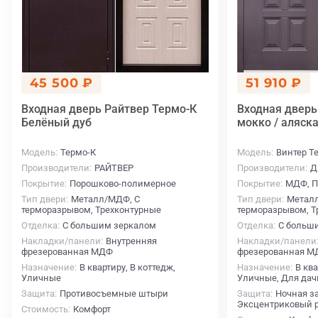
45 500 ₽
51 910 ₽
Входная дверь Райтвер Термо-К
Входная дверь
Белёный дуб
мокко / аляск
Модель
Термо-К
Модель
Винтер Т
Производители
РАЙТВЕР
Производители
Д
Покрытие
Порошково-полимерное
Покрытие
МДФ, П
Тип двери
Металл/МДФ, С
Тип двери
Метал
терморазрывом, Трехконтурные
терморазрывом, Т
Отделка
С большим зеркалом
Отделка
С больш
Накладки/панели
Внутренняя
Накладки/панели
фрезерованная МДФ
фрезерованная М
Назначение
В квартиру, В коттедж,
Назначение
В ква
Уличные
Уличные, Для дач
Защита
Противосъемные штыри
Защита
Ночная з
Эксцентриковый р
Стоимость
Комфорт