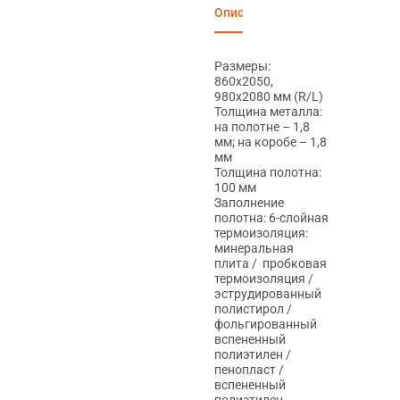
Описание
Характеристики
Отзы
Подъем на грузовом лифте за 1 дверь
500₽
Размеры:
860х2050,
980х2080 мм (R/L)
Толщина металла:
на полотне – 1,8
Подъем по лестнице за 1 этаж
мм; на коробе – 1,8
мм
500₽
Толщина полотна:
100 мм
Заполнение
полотна: 6-слойная
термоизоляция:
минеральная
Демонтаж деревянной
плита / пробковая
термоизоляция /
700₽
эструдированный
полистирол /
фольгированный
вспененный
полиэтилен /
Демонтаж металлической
пенопласт /
вспененный
900₽
полиэтилен