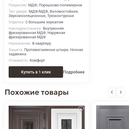
Покрытие
МДФ, Порошково-полимерное
Тип двери
МДФ/МДФ, Взломостойкие,
Звукоизоляционные, Трехконтурные
Отделка
С большим зеркалом
Накладки/панели
Внутренняя
фрезерованная МДФ, Наружная
фрезерованная МДФ
Назначение
В квартиру
Защита
Противосъемные штыри, Ночная
задвижка
Стоимость
Комфорт
Купить в 1 клик
Подробнее
Похожие товары