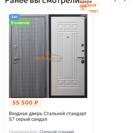
Ранее вы смотрели
в
двери
новоселам
и
подарок
без
установка
переплат
беслпатно
Хит
В наличии
55 500 ₽
Входная дверь Стальной стандарт
S7 серый сандал
Производители
Стальной стандарт