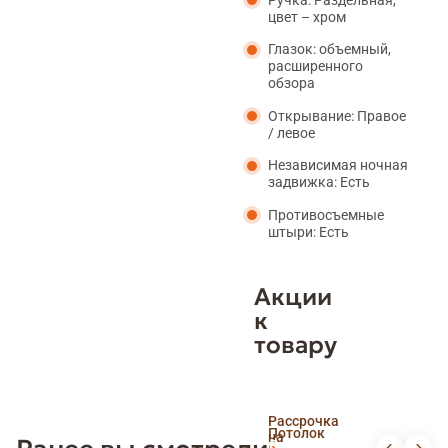
цвет – хром
Глазок: объемный,
расширенного
обзора
Открывание: Правое
/ левое
Независимая ночная
задвижка: Есть
Противосъемные
штыри: Есть
Акции
к
товару
Скидка
Рассрочка
пенсионерам
Потолок
на
и
Доставка