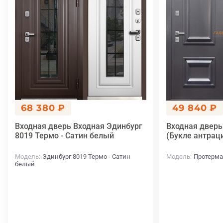
68 380 ₽
49 840 ₽
Входная дверь Входная Эдинбург
Входная дверь
8019 Термо - Сатин белый
(Букле антрац
Модель
Эдинбург 8019 Термо - Сатин
Модель
Протерма
белый