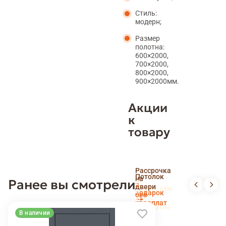
Стиль:
модерн;
Размер
полотна:
600×2000,
700×2000,
800×2000,
900×2000мм.
Акции
к
товару
Скидка
Рассрочка
пенсионерам
Потолок
на
Ранее вы смотрели
и
Доставка
в
двери
новоселам
и
подарок
без
установка
переплат
беслпатно
В наличии