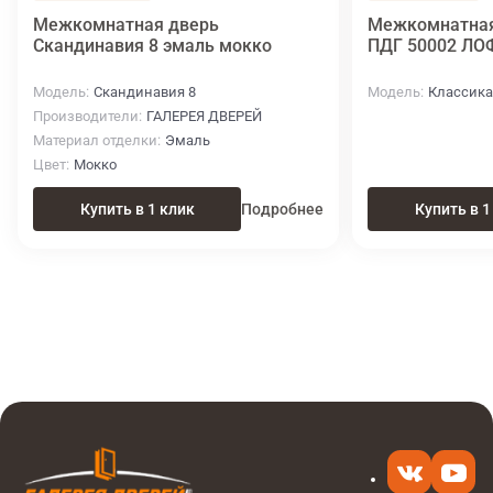
Межкомнатная дверь
Межкомнатная
Скандинавия 8 эмаль мокко
ПДГ 50002 Л
Модель
Скандинавия 8
Модель
Классика
Производители
ГАЛЕРЕЯ ДВЕРЕЙ
Материал отделки
Эмаль
Цвет
Мокко
Купить в 1 клик
Подробнее
Купить в 1
Итоговая цена
Купить
17 880 ₽
в 1 клик