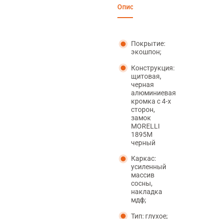
Описание
Характеристики
Вари
Покрытие:
экошпон;
Конструкция:
щитовая,
черная
алюминиевая
кромка с 4-х
сторон,
замок
MORELLI
1895М
черный
Каркас:
усиленный
массив
сосны,
накладка
мдф;
Тип: глухое;