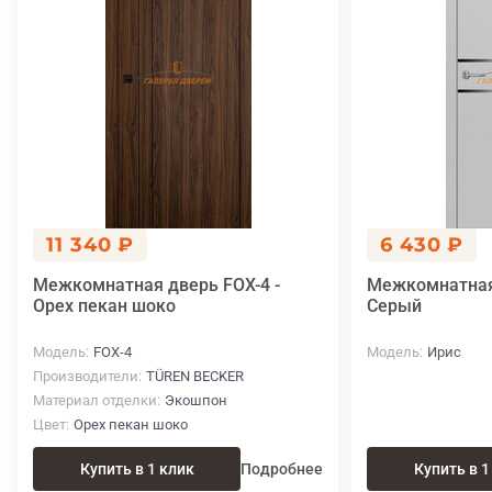
11 340 ₽
6 430 ₽
Межкомнатная дверь FOX-4 -
Межкомнатная 
Орех пекан шоко
Серый
Модель
FOX-4
Модель
Ирис
Производители
TÜREN BECKER
Материал отделки
Экошпон
Цвет
Орех пекан шоко
Купить в 1 клик
Подробнее
Купить в 1