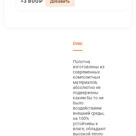
3 800₽
Описание
Характеристики
Вари
Полотна
изготовлены из
современных
композитных
материалов,
абсолютно не
подвержены
каким бы то ни
было
воздействиям
внешней среды,
на 100%
устойчивы к
влаге, обладают
высокой тепло-