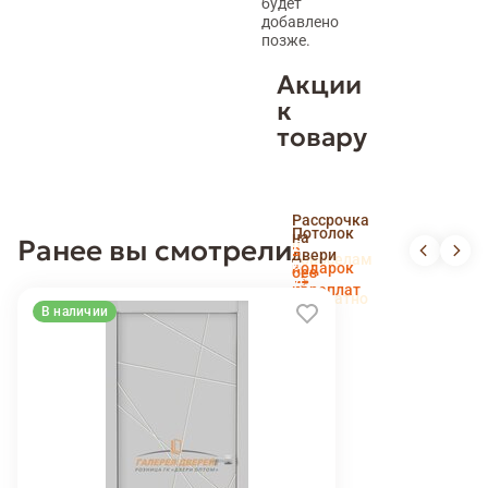
будет
добавлено
позже.
Акции
к
товару
Скидка
Рассрочка
пенсионерам
Потолок
на
Ранее вы смотрели
и
Доставка
в
двери
новоселам
и
подарок
без
установка
переплат
беслпатно
В наличии