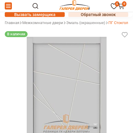
0
0
Вызвать замерщика
Обратный звонок
Главная
Межкомнатные двери
Эмаль (окрашенные)
ПГ Стокголь
В наличии