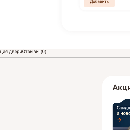
ция двери
Отзывы (0)
Акци
Скидк
и нов