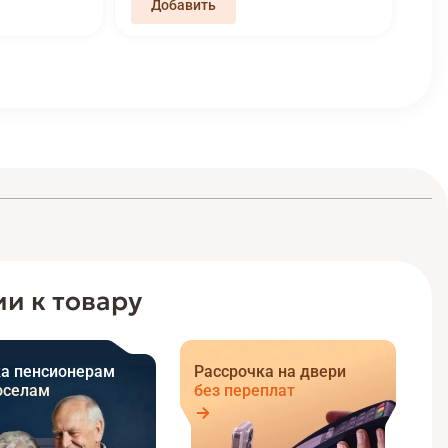
и к товару
а пенсионерам
Рассрочка на двери
оселам
без переплат