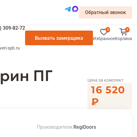
Обратный звонок
) 309-82-72
0
0
Вызвать замерщика
Избранное
Корзина
veri-spb.ru
урин ПГ
Цена за комплект
16 520
₽
Производители
RegiDoors