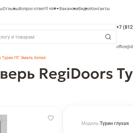
О нас
ты
Отзывы
Вопрос-ответ
Вакансии
Видео
Контакты
+7 (812
office@d
s Турин ПГ Эмаль белая
ерь RegiDoors Т
Модель
Турин глухая