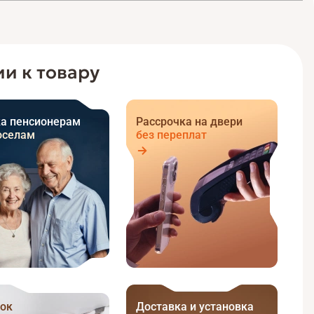
и к товару
а пенсионерам
Рассрочка на двери
оселам
без переплат
ок
Доставка и установка