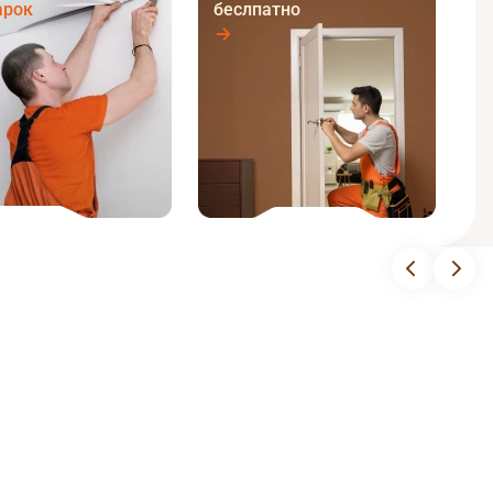
арок
беслпатно