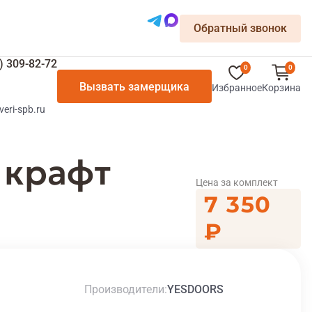
Обратный звонок
) 309-82-72
0
0
Вызвать замерщика
Избранное
Корзина
veri-spb.ru
 крафт
Цена за комплект
7 350
₽
Производители
YESDOORS