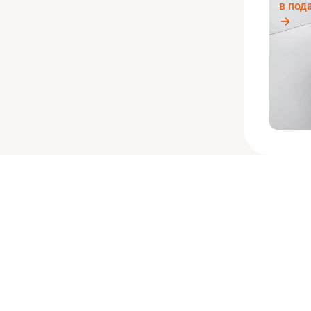
в под