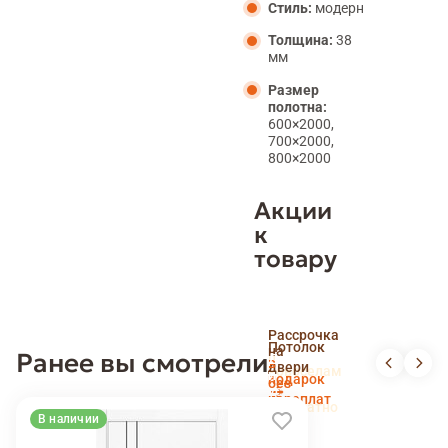
Стиль:
модерн
Толщина:
38
мм
Размер
полотна:
600×2000,
700×2000,
800×2000
Акции
к
товару
Скидка
Рассрочка
пенсионерам
Потолок
на
Ранее вы смотрели
и
Доставка
в
двери
новоселам
и
подарок
без
установка
переплат
беслпатно
В наличии