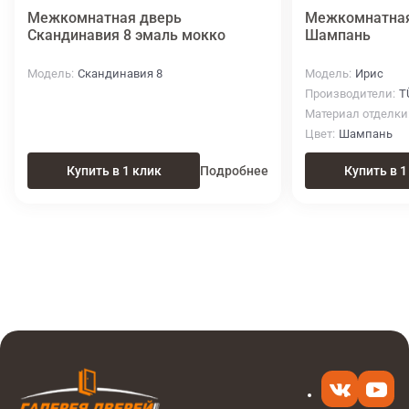
Межкомнатная дверь
Межкомнатная 
Скандинавия 8 эмаль мокко
Шампань
Модель
Скандинавия 8
Модель
Ирис
Производители
T
Материал отделки
Цвет
Шампань
Купить в 1 клик
Подробнее
Купить в 1
Итоговая цена
Купить
11 340 ₽
в 1 клик