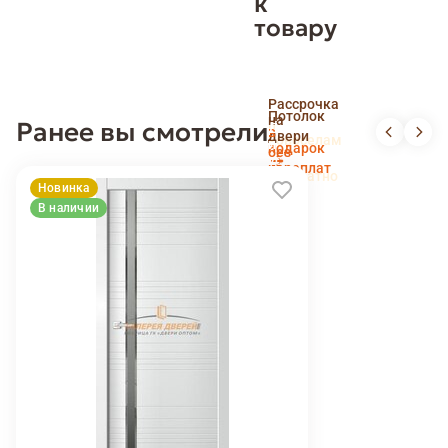
к
товару
Скидка
Рассрочка
пенсионерам
Потолок
на
Ранее вы смотрели
и
Доставка
в
двери
новоселам
и
подарок
без
установка
переплат
беслпатно
Новинка
В наличии