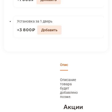
Установка за 1 дверь
3 800₽
Описание
Характеристики
Вари
Описание
товара
будет
добавлено
позже.
Акции