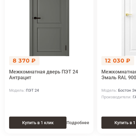
8 370 ₽
12 030 ₽
Межкомнатная дверь ПЭТ 24
Межкомнатная
Антрацит
Эмаль RAL 900
Модель
ПЭТ 24
Модель
Бостон Э
Производители
Г
Купить в 1 клик
Подробнее
Купить в 1