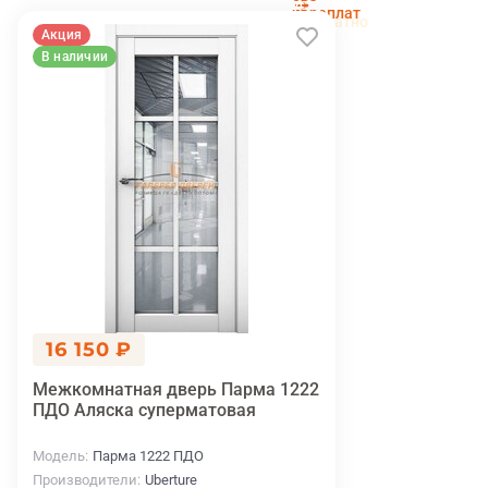
установка
переплат
беслпатно
Акция
В наличии
16 150 ₽
Межкомнатная дверь Парма 1222
ПДО Аляска суперматовая
Модель
Парма 1222 ПДО
Производители
Uberture