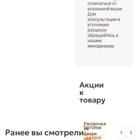
отличаться от
указанной выше.
Для
консультации и
уточнения
расценок
обращайтесь к
нашим
менеджерам.
Акции
к
товару
Скидка
Рассрочка
пенсионерам
Потолок
на
Ранее вы смотрели
и
Доставка
в
двери
новоселам
и
подарок
без