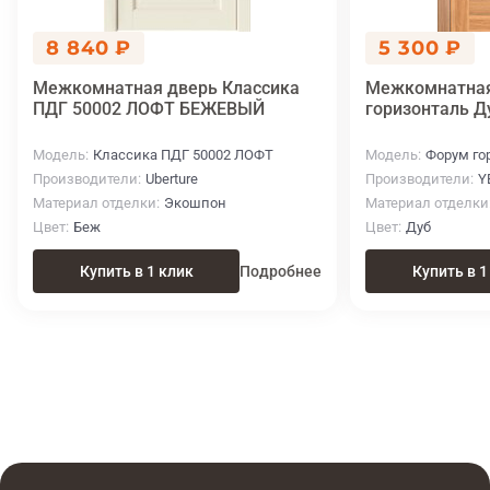
8 840 ₽
5 300 ₽
Межкомнатная дверь Классика
Межкомнатная
ПДГ 50002 ЛОФТ БЕЖЕВЫЙ
горизонталь Д
Модель
Классика ПДГ 50002 ЛОФТ
Модель
Форум го
Производители
Uberture
Производители
Y
Материал отделки
Экошпон
Материал отделки
Цвет
Беж
Цвет
Дуб
Купить в 1 клик
Подробнее
Купить в 1
Итоговая цена
Купить
16 150 ₽
в 1 клик