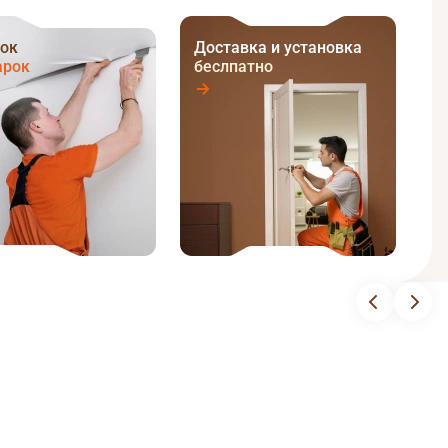
ок
Доставка и установка
арок
беслпатно