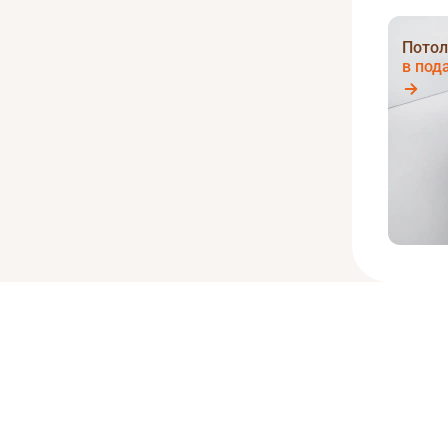
Потол
в под