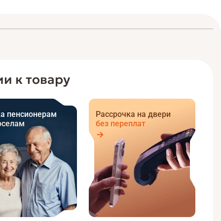
и к товару
а пенсионерам
Рассрочка на двери
оселам
без переплат