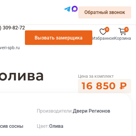
Обратный звонок
) 309-82-72
0
0
Вызвать замерщика
Избранное
Корзина
veri-spb.ru
олива
Цена за комплект
16 850 ₽
Производители
Двери Регионов
Цвет
сив сосны
Олива