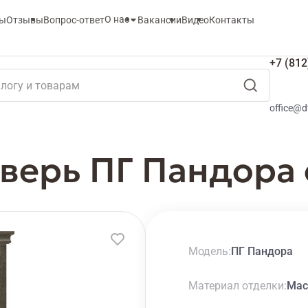
О нас
ты
Отзывы
Вопрос-ответ
Вакансии
Видео
Контакты
+7 (812
office@d
верь ПГ Пандора 
Модель
ПГ Пандора
Материал отделки
Мас