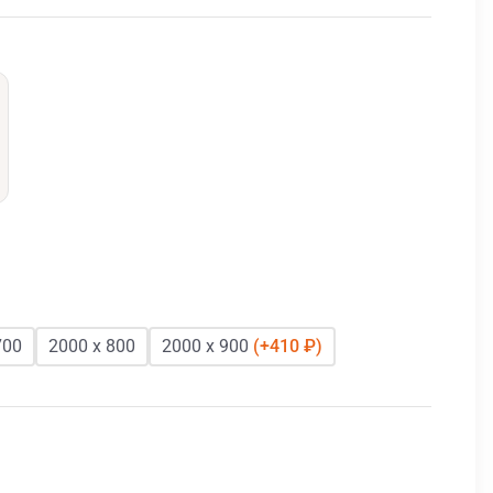
700
2000 х 800
2000 х 900
410 ₽