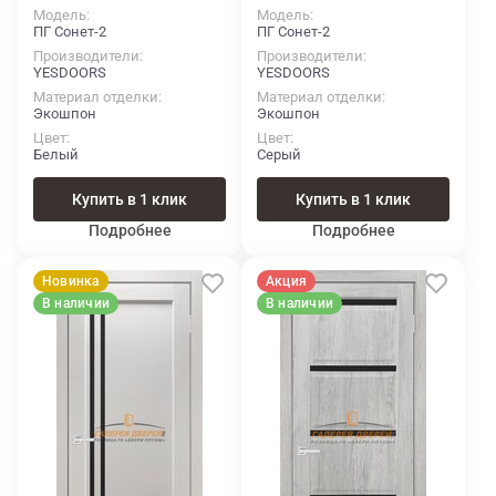
Модель
Модель
ПГ Сонет-2
ПГ Сонет-2
Производители
Производители
YESDOORS
YESDOORS
Материал отделки
Материал отделки
Экошпон
Экошпон
Цвет
Цвет
Белый
Серый
Купить в 1 клик
Купить в 1 клик
Подробнее
Подробнее
Новинка
Акция
В наличии
В наличии