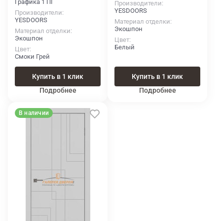
Графика 1 ПГ
Производители
YESDOORS
Производители
YESDOORS
Материал отделки
Экошпон
Материал отделки
Экошпон
Цвет
Белый
Цвет
Смоки Грей
Купить в 1 клик
Купить в 1 клик
Подробнее
Подробнее
В наличии