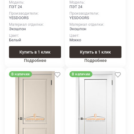
Модель
Модель
ПЭТ 24
ПЭТ 24
Производители
Производители
YESDOORS
YESDOORS
Материал отделки
Материал отделки
Экошпон
Экошпон
Цвет
Цвет
Белый
Мокко
Купить в 1 клик
Купить в 1 клик
Подробнее
Подробнее
В наличии
В наличии