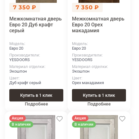
7 350 ₽
7 350 ₽
Межкомнатная дверь
Межкомнатная дверь
Евро 20 Дуб крафт
Евро 20 Орех
серый
макадамия
Модель
Модель
Евро 20
Евро 20
Производители
Производители
YESDOORS
YESDOORS
Материал отделки
Материал отделки
Экошпон
Экошпон
Цвет
Цвет
Дуб крафт серый
Орех макадамия
Купить в 1 клик
Купить в 1 клик
Подробнее
Подробнее
Акция
Акция
В наличии
В наличии