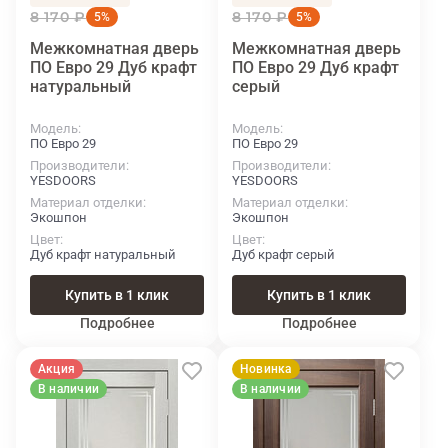
8 170 ₽
8 170 ₽
5%
5%
Межкомнатная дверь
Межкомнатная дверь
ПО Евро 29 Дуб крафт
ПО Евро 29 Дуб крафт
натуральный
серый
Модель
Модель
ПО Евро 29
ПО Евро 29
Производители
Производители
YESDOORS
YESDOORS
Материал отделки
Материал отделки
Экошпон
Экошпон
Цвет
Цвет
Дуб крафт натуральный
Дуб крафт серый
Купить в 1 клик
Купить в 1 клик
Подробнее
Подробнее
Акция
Новинка
В наличии
В наличии