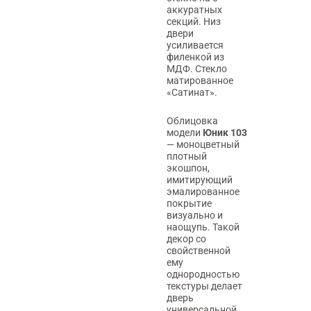
аккуратных
секций. Низ
двери
усиливается
филенкой из
МДФ. Стекло
матированное
«Сатинат».
Облицовка
модели
Юник 103
— моноцветный
плотный
экошпон,
имитирующий
эмалированное
покрытие
визуально и
наощупь. Такой
декор со
свойственной
ему
однородностью
текстуры делает
дверь
универсальной