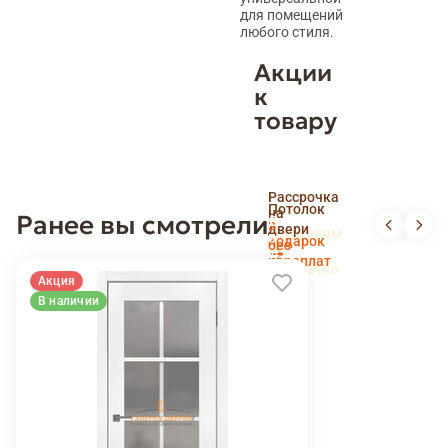
для помещений
любого стиля.
Акции
к
товару
Скидка
Рассрочка
пенсионерам
Потолок
на
Ранее вы смотрели
и
Доставка
в
двери
новоселам
и
подарок
без
установка
переплат
беслпатно
Акция
В наличии