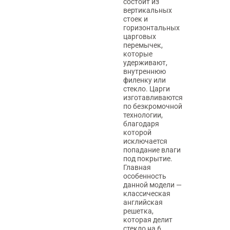
состоит из
вертикальных
стоек и
горизонтальных
царговых
перемычек,
которые
удерживают,
внутреннюю
филенку или
стекло. Царги
изготавливаются
по безкромочной
технологии,
благодаря
которой
исключается
попадание влаги
под покрытие.
Главная
особенность
данной модели —
классическая
английская
решетка,
которая делит
стекло на 6