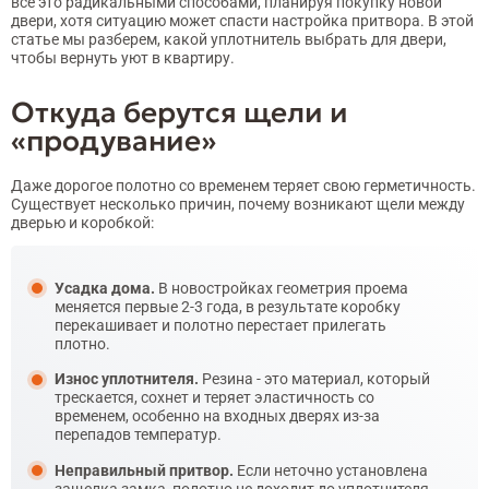
все это радикальными способами, планируя покупку новой
двери, хотя ситуацию может спасти настройка притвора. В этой
статье мы разберем, какой уплотнитель выбрать для двери,
чтобы вернуть уют в квартиру.
Откуда берутся щели и
«продувание»
Даже дорогое полотно со временем теряет свою герметичность.
Существует несколько причин, почему возникают щели между
дверью и коробкой:
Усадка дома.
В новостройках геометрия проема
меняется первые 2-3 года, в результате коробку
перекашивает и полотно перестает прилегать
плотно.
Износ уплотнителя.
Резина - это материал, который
трескается, сохнет и теряет эластичность со
временем, особенно на входных дверях из-за
перепадов температур.
Неправильный притвор.
Если неточно установлена
защелка замка, полотно не доходит до уплотнителя,