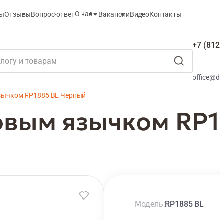
О нас
ты
Отзывы
Вопрос-ответ
Вакансии
Видео
Контакты
+7 (812
office@d
зычком RP1885 BL Черный
овым язычком RP1
Модель
RP1885 BL