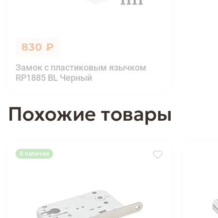
830 ₽
Замок с пластиковым язычком
RP1885 BL Черный
Похожие товары
В наличии