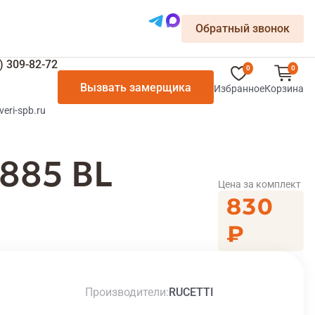
Обратный звонок
) 309-82-72
0
0
Вызвать замерщика
Избранное
Корзина
veri-spb.ru
885 BL
Цена за комплект
830
₽
Производители
RUCETTI