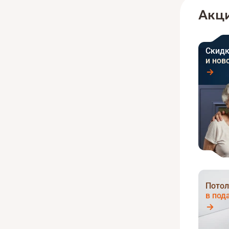
Акци
Скидк
и нов
Потол
в под