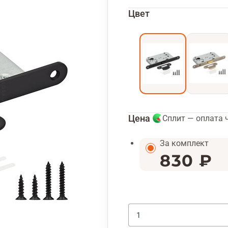
Цвет
Цена
Сплит — оплата 
За комплект
830 ₽