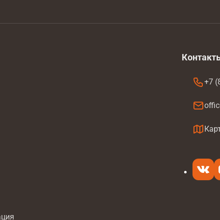
Контакт
+7 (
offi
а
Кар
ация