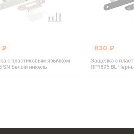
 ₽
830 ₽
ка с пластиковым язычком
Защелка с плас
5 SN Белый никель
RP1895 BL Черн
К оплате
830
1885 BL Черный
Итоговая цена