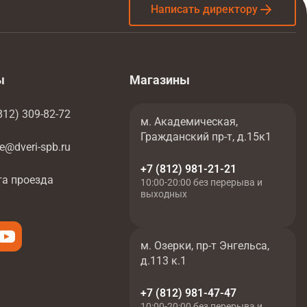
Написать директору
ы
Магазины
812) 309-82-72
м. Академическая,
Гражданский пр-т, д.15к1
ce@dveri-spb.ru
+7 (812) 981-21-21
та проезда
10:00-20:00 без перерыва и
выходных
м. Озерки, пр-т Энгельса,
д.113 к.1
+7 (812) 981-47-47
10:00-20:00 без перерыва и