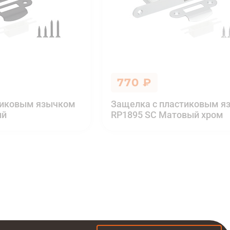
770 ₽
тиковым язычком
Защелка с пластиковым я
ый
RP1895 SC Матовый хром
 ₽
Купить в 1 клик
Добавить в корзину