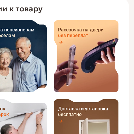
и к товару
а пенсионерам
Рассрочка на двери
оселам
без переплат
ок
Доставка и установка
арок
беслпатно