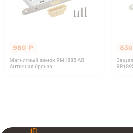
980 ₽
830
Магнитный замок RM1885 AB
Защел
Античная бронза
RP189
Замок с пластиковым язычком RP