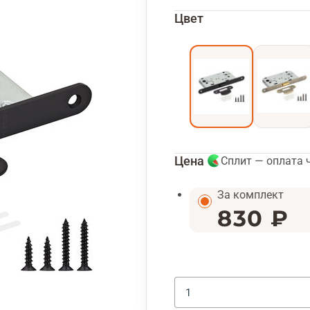
Цвет
Цена
Сплит — оплата 
За комплект
830 ₽