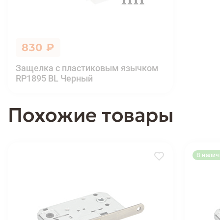
830 ₽
Защелка с пластиковым язычком
RP1895 BL Черный
Похожие товары
В налич