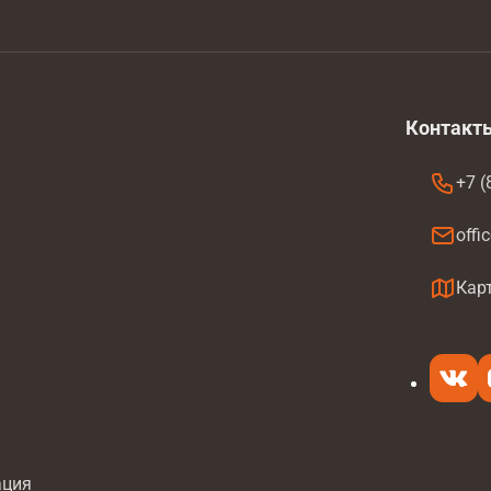
Контакт
+7 (
offi
а
Кар
ация