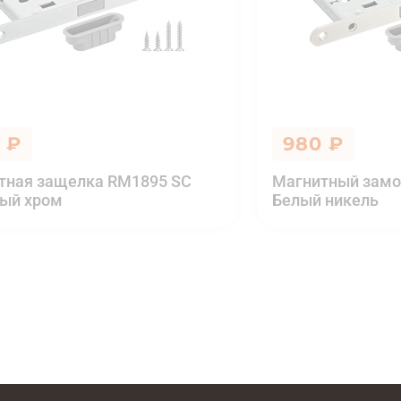
 ₽
980 ₽
тная защелка RM1895 SC
Магнитный замо
ый хром
Белый никель
К оплате
830
RP1895 BL Черный
Итоговая цена