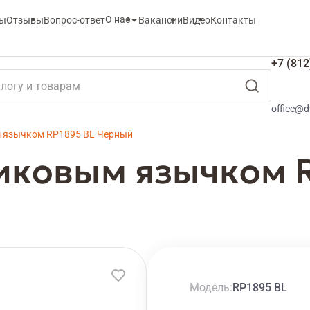
О нас
ты
Отзывы
Вопрос-ответ
Вакансии
Видео
Контакты
+7 (812
office@d
 язычком RP1895 BL Черный
иковым язычком 
Модель
RP1895 BL