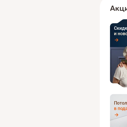
Акци
Скидк
и нов
Потол
в под