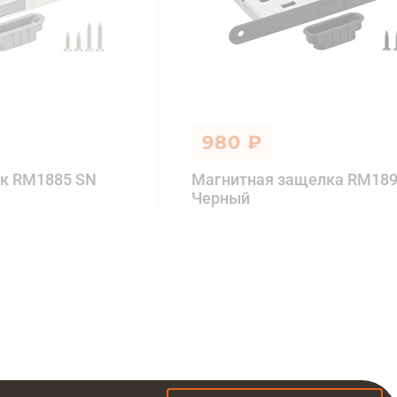
980 ₽
к RM1885 SN
Магнитная защелка RM189
Черный
 ₽
Купить в 1 клик
Добавить в корзину