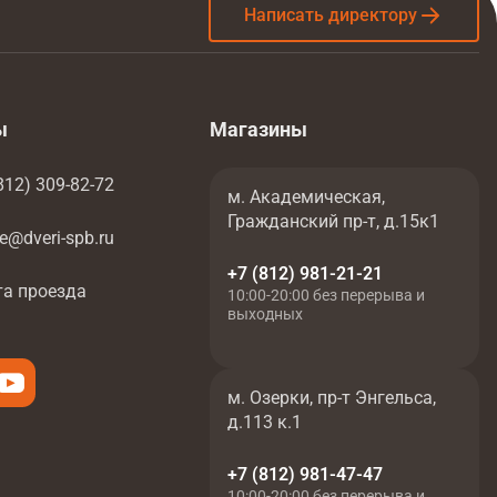
Написать директору
ы
Магазины
812) 309-82-72
м. Академическая,
Гражданский пр-т, д.15к1
ce@dveri-spb.ru
+7 (812) 981-21-21
та проезда
10:00-20:00 без перерыва и
выходных
м. Озерки, пр-т Энгельса,
д.113 к.1
+7 (812) 981-47-47
10:00-20:00 без перерыва и