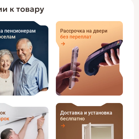
и к товару
а пенсионерам
Рассрочка на двери
оселам
без переплат
ок
Доставка и установка
арок
беслпатно