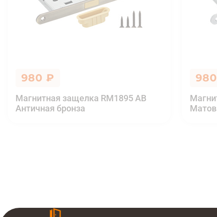
980 ₽
980
Магнитная защелка RM1895 AB
Магни
Античная бронза
Матов
Защелка с пластиковым язычком 