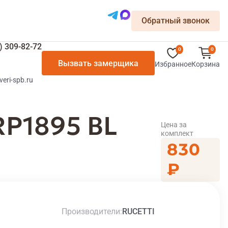
Обратный звонок
) 309-82-72
0
0
Вызвать замерщика
Избранное
Корзина
veri-spb.ru
RP1895 BL
Цена за
комплект
830
₽
Производители
RUCETTI