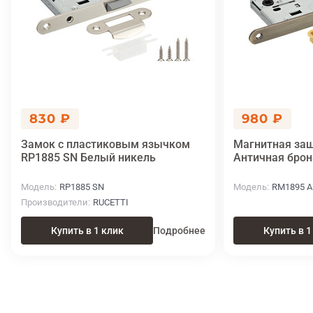
830 ₽
980 ₽
Замок с пластиковым язычком
Магнитная за
RP1885 SN Белый никель
Античная брон
Модель
RP1885 SN
Модель
RM1895 A
Производители
RUCETTI
Купить в 1 клик
Подробнее
Купить в 1
Итоговая цена
Купить
980 ₽
в 1 клик