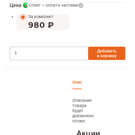
Цена
Сплит — оплата частями
За комплект
980 ₽
Добавить
в корзину
Описание
Характеристики
Отзы
Описание
товара
будет
добавлено
позже.
Акции