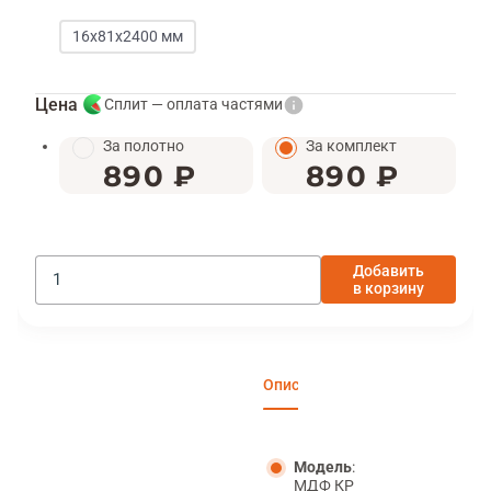
16х81х2400 мм
Цена
Сплит — оплата частями
За полотно
За комплект
890 ₽
890 ₽
Добавить
в корзину
Описание
Характеристики
Отзы
Модель
:
МДФ КР