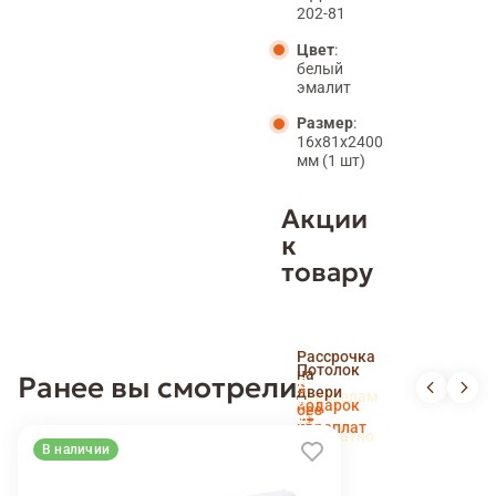
202-81
Цвет
:
белый
эмалит
Размер
:
16x81x2400
мм (1 шт)
Акции
к
товару
Скидка
Рассрочка
пенсионерам
Потолок
на
Ранее вы смотрели
и
Доставка
в
двери
новоселам
и
подарок
без
установка
переплат
беслпатно
В наличии