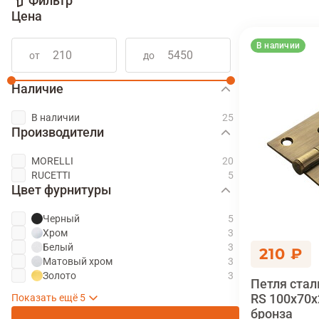
Фильтр
Цена
В наличии
от
до
Наличие
В наличии
Производители
MORELLI
RUCETTI
Цвет фурнитуры
Черный
Хром
Белый
210 ₽
Матовый хром
Золото
Петля стал
Античная бронза
Античная медь
Старая матовая бронза
Матовое золото
Матовый никель
RS 100x70x
бронза