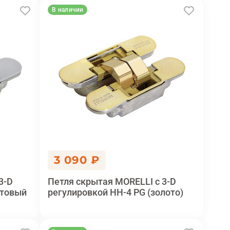
В наличии
3 090 ₽
3-D
Петля скрытая MORELLI с 3-D
атовый
регулировкой HH-4 PG (золото)