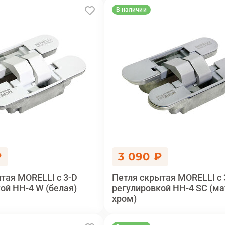
В наличии
₽
3 090 ₽
тая MORELLI с 3-D
Петля скрытая MORELLI с 
ой HH-4 W (белая)
регулировкой HH-4 SC (м
хром)