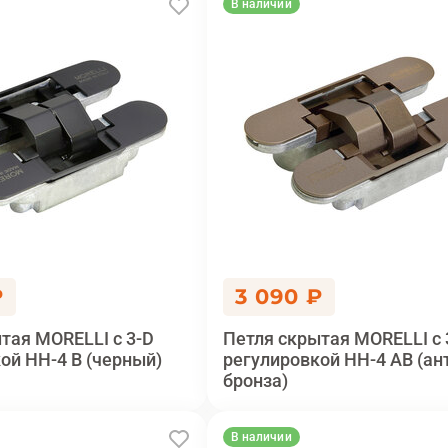
В наличии
₽
3 090 ₽
тая MORELLI с 3-D
Петля скрытая MORELLI с 
ой HH-4 B (черный)
регулировкой HH-4 AB (ан
бронза)
В наличии