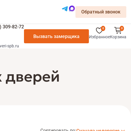
Обратный звонок
) 309-82-72
0
0
Вызвать замерщика
Избранное
Корзина
veri-spb.ru
 дверей
Сортировать по:
Сначала недорогие