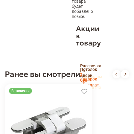
товара
будет
добавлено
позже.
Акции
к
товару
Скидка
Рассрочка
пенсионерам
Потолок
на
Ранее вы смотрели
и
Доставка
в
двери
новоселам
и
подарок
без
установка
переплат
беслпатно
В наличии