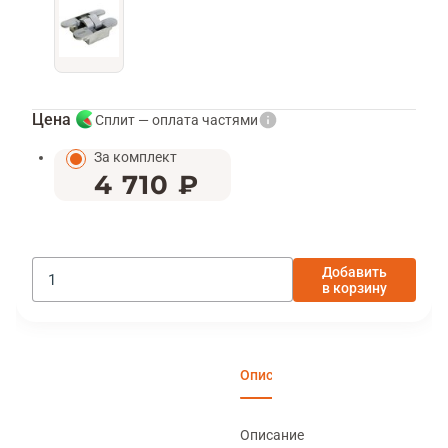
Цена
Сплит — оплата частями
За комплект
4 710 ₽
Добавить
в корзину
Описание
Характеристики
Отзы
Описание