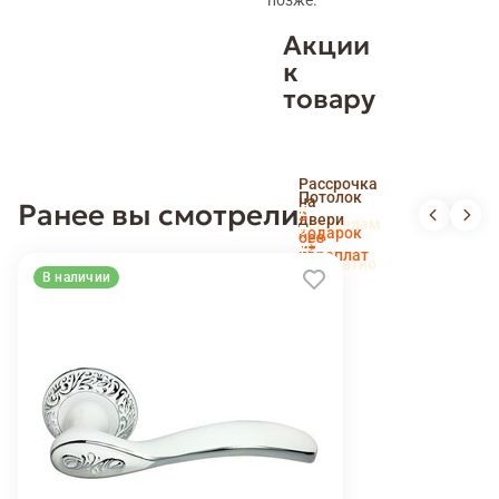
Акции
к
товару
Скидка
Рассрочка
пенсионерам
Потолок
на
Ранее вы смотрели
и
Доставка
в
двери
новоселам
и
подарок
без
установка
переплат
беслпатно
В наличии