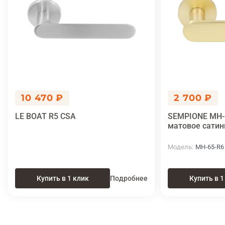
10 470 ₽
2 700 ₽
LE BOAT R5 CSA
SEMPIONE MH-6
матовое сатин
Модель
MH-65-R6
Купить в 1 клик
Подробнее
Купить в 1
Итоговая цена