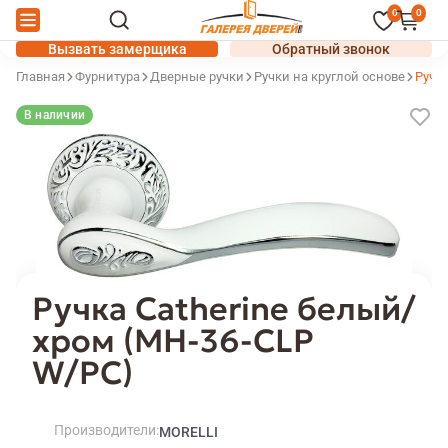
0
0
Вызвать замерщика
Обратный звонок
Главная
Фурнитура
Дверные ручки
Ручки на круглой основе
Ручка
В наличии
Ручка Catherine белый/
хром (MH-36-CLP
W/PC)
Производители
MORELLI