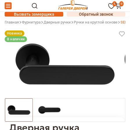
0
0
Вызвать замерщика
Обратный звонок
Главная
Фурнитура
Дверные ручки
Ручки на круглой основе
SEMP
Новинка
В наличии
Дверная ручка