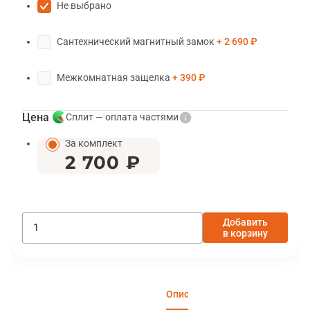
Не выбрано
Сантехнический магнитный замок
2 690 ₽
Межкомнатная защелка
390 ₽
Цена
Сплит — оплата частями
За комплект
2 700 ₽
Добавить
в корзину
Описание
Характеристики
Отзы