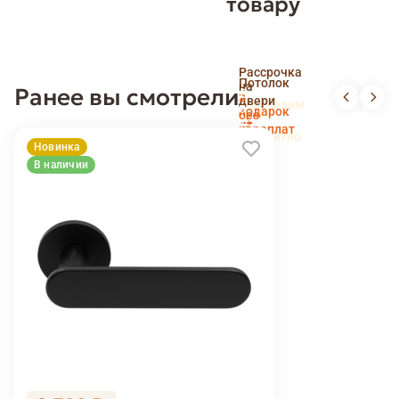
товару
Скидка
Рассрочка
пенсионерам
Потолок
на
Ранее вы смотрели
и
Доставка
в
двери
новоселам
и
подарок
без
установка
переплат
беслпатно
Новинка
В наличии