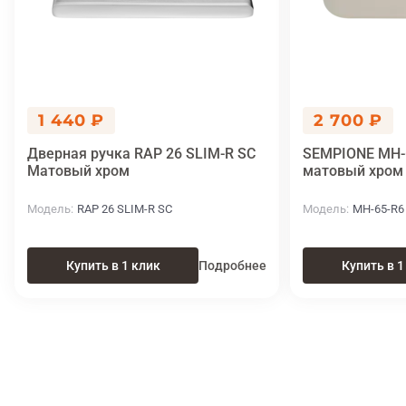
1 440 ₽
2 700 ₽
Дверная ручка RAP 26 SLIM-R SC
SEMPIONE MH-6
Матовый хром
матовый хром
Модель
RAP 26 SLIM-R SC
Модель
MH-65-R6
Купить в 1 клик
Подробнее
Купить в 1
Итоговая цена
Купить
2 700 ₽
в 1 клик