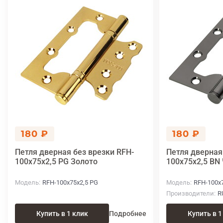
180 ₽
180 ₽
Петля дверная без врезки RFH-
Петля дверная
100x75x2,5 PG Золото
100x75x2,5 BN
Модель
RFH-100x75x2,5 PG
Модель
RFH-100x
Производители
R
Купить в 1 клик
Подробнее
Купить в 1