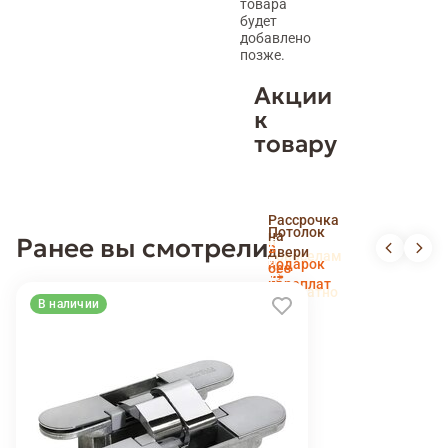
товара
будет
добавлено
позже.
Акции
к
товару
Скидка
Рассрочка
пенсионерам
Потолок
на
Ранее вы смотрели
и
Доставка
в
двери
новоселам
и
подарок
без
установка
переплат
беслпатно
В наличии