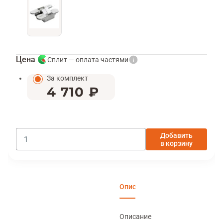
Цена
Сплит — оплата частями
За комплект
4 710 ₽
Добавить
в корзину
Описание
Характеристики
Отзы
Описание