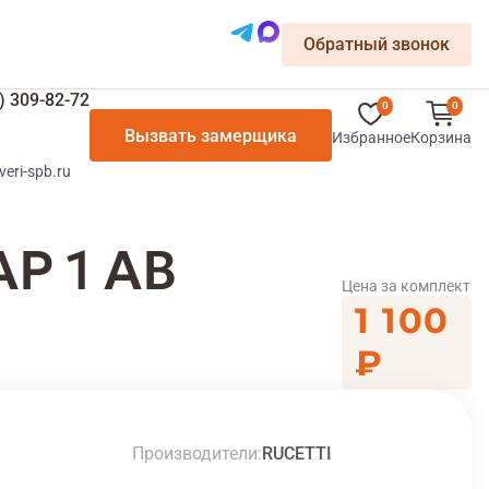
Обратный звонок
) 309-82-72
0
0
Вызвать замерщика
Избранное
Корзина
veri-spb.ru
P 1 AB
Цена за комплект
1 100
₽
Производители
RUCETTI