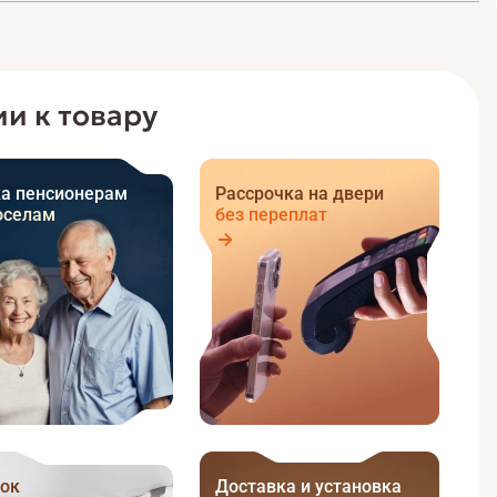
и к товару
а пенсионерам
Рассрочка на двери
оселам
без переплат
ок
Доставка и установка