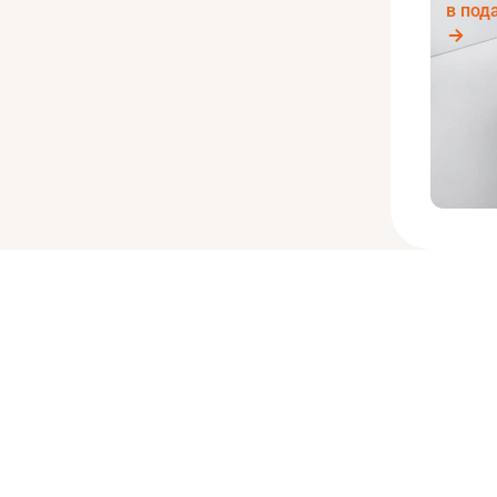
в под