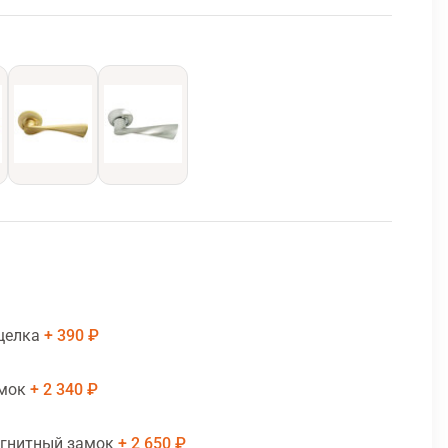
щелка
390 ₽
амок
2 340 ₽
агнитный замок
2 650 ₽