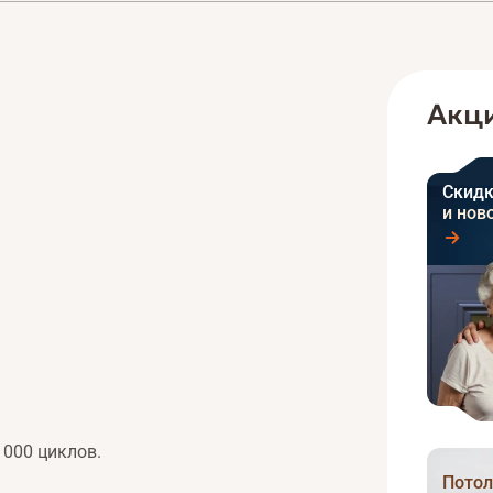
Акци
Скидк
и нов
0 000 циклов.
Потол