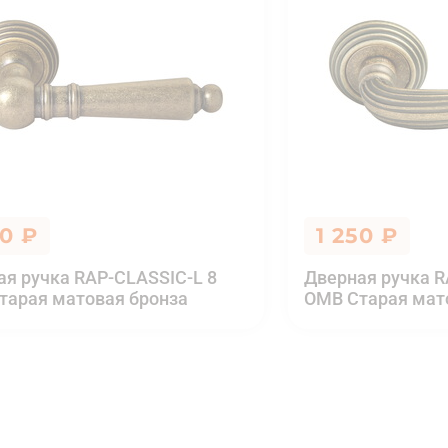
70 ₽
1 250 ₽
ая ручка RAP-CLASSIC-L 8
Дверная ручка R
тарая матовая бронза
OMB Старая мат
К оплате
1 10
бронза
Итоговая цена