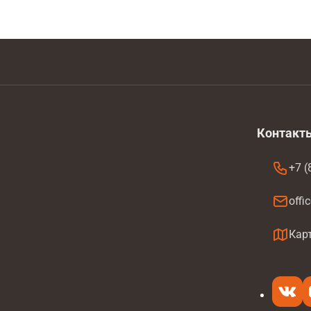
Контакт
+7 (
offi
а
Кар