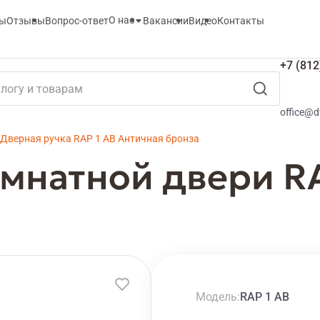
О нас
ты
Отзывы
Вопрос-ответ
Вакансии
Видео
Контакты
+7 (812
office@d
Дверная ручка RAP 1 AB Aнтичная бронза
мнатной двери RA
а
Модель
RAP 1 AB