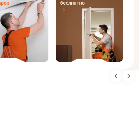
арок
беслпатно