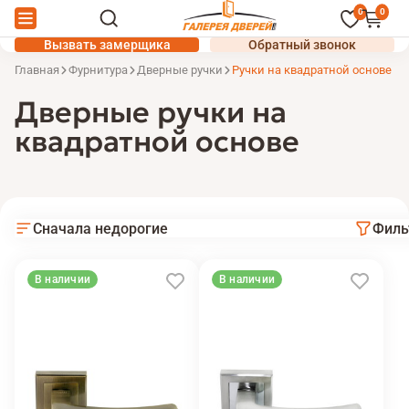
0
0
Вызвать замерщика
Обратный звонок
Главная
Фурнитура
Дверные ручки
Ручки на квадратной основе
Дверные ручки на
квадратной основе
Сначала недорогие
Филь
В наличии
В наличии