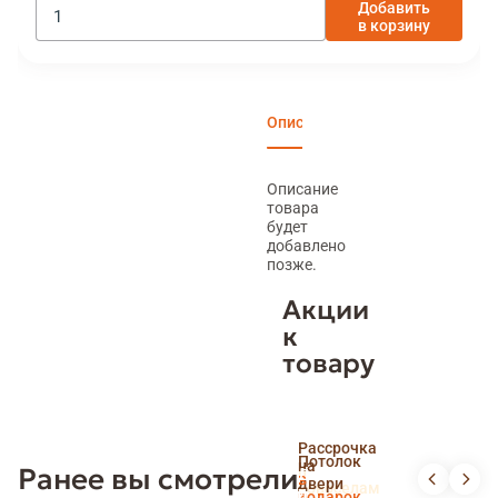
Добавить
в корзину
Описание
Характеристики
Отзы
Описание
товара
будет
добавлено
позже.
Акции
к
товару
Скидка
Рассрочка
пенсионерам
Потолок
на
Ранее вы смотрели
и
Доставка
в
двери
новоселам
и
подарок