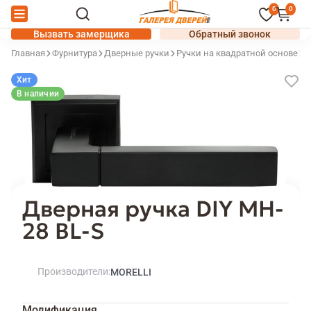
0
0
Вызвать замерщика
Обратный звонок
Главная
Фурнитура
Дверные ручки
Ручки на квадратной основе
Р
Хит
В наличии
Дверная ручка DIY MH-
28 BL-S
Производители
MORELLI
Модификация