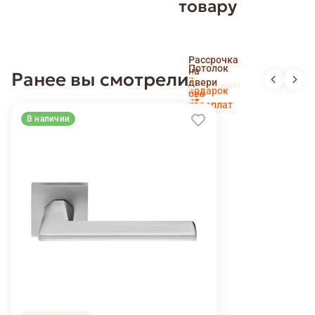
товару
Скидка
Рассрочка
пенсионерам
Потолок
на
Ранее вы смотрели
и
Доставка
в
двери
новоселам
и
подарок
без
установка
переплат
беслпатно
В наличии