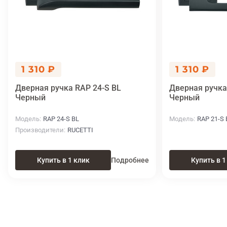
1 310 ₽
1 310 ₽
Дверная ручка RAP 24-S BL
Дверная ручка
Черный
Черный
Модель
RAP 24-S BL
Модель
RAP 21-S 
Производители
RUCETTI
Купить в 1 клик
Подробнее
Купить в 1
Итоговая цена
Купить
1 440 ₽
в 1 клик