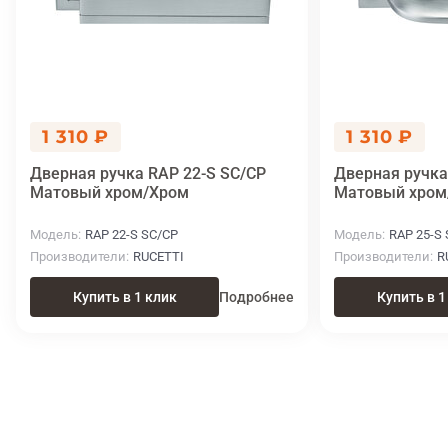
1 310 ₽
1 310 ₽
Дверная ручка RAP 22-S SC/CP
Дверная ручка
Матовый хром/Хром
Матовый хром
Модель
RAP 22-S SC/CP
Модель
RAP 25-S
Производители
RUCETTI
Производители
R
Купить в 1 клик
Подробнее
Купить в 1
Итоговая цена
Купить
1 310 ₽
в 1 клик