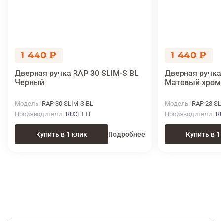
1 440 ₽
1 440 ₽
Дверная ручка RAP 30 SLIM-S BL
Дверная ручка
Черный
Матовый хром
Модель
RAP 30 SLIM-S BL
Модель
RAP 28 S
Производители
RUCETTI
Производители
R
Купить в 1 клик
Подробнее
Купить в 1
Итоговая цена
Купить
7 190 ₽
в 1 клик