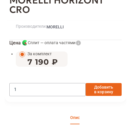
MORELLI HORIZONT
CRO
Производители
MORELLI
Цена
Сплит — оплата частями
За комплект
7 190 ₽
Добавить
в корзину
Описание
Характеристики
Отзы