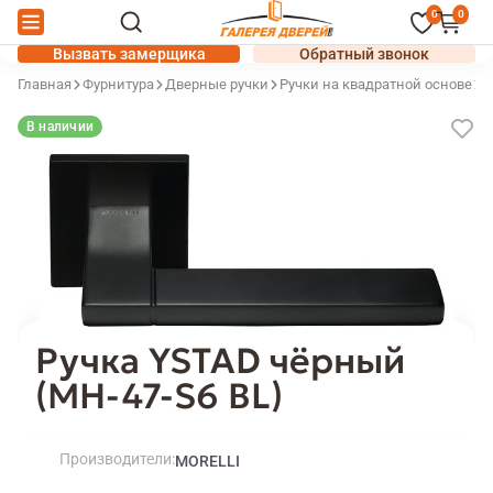
0
0
Вызвать замерщика
Обратный звонок
Главная
Фурнитура
Дверные ручки
Ручки на квадратной основе
Р
В наличии
Ручка YSTAD чёрный
(MH-47-S6 BL)
Производители
MORELLI