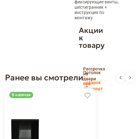
фиксирующие винты,
шестигранник +
инструкция по
монтажу.
Акции
к
товару
Скидка
Рассрочка
пенсионерам
Потолок
на
Ранее вы смотрели
и
Доставка
в
двери
новоселам
и
подарок
без
установка
переплат
беслпатно
В наличии