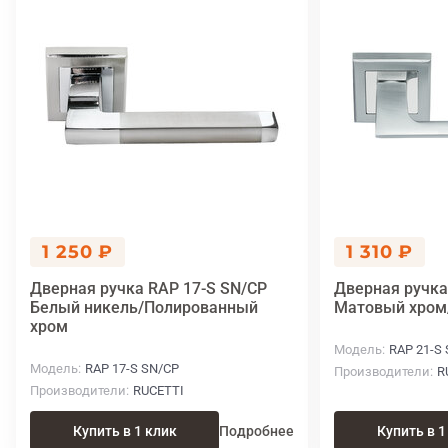
1 250 ₽
1 310 ₽
Дверная ручка RAP 17-S SN/CP
Дверная ручка
Белый никель/Полированный
Матовый хром
хром
Модель
RAP 21-S
Модель
RAP 17-S SN/CP
Производители
R
Производители
RUCETTI
Купить в 1 клик
Подробнее
Купить в 1