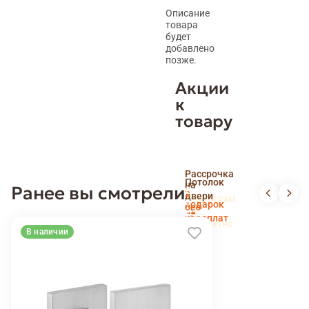
Описание
товара
будет
добавлено
позже.
Акции
к
товару
Скидка
Рассрочка
пенсионерам
Потолок
на
Ранее вы смотрели
и
Доставка
в
двери
новоселам
и
подарок
без
установка
переплат
беслпатно
В наличии