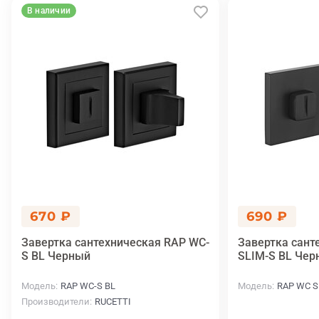
В наличии
670 ₽
690 ₽
Завертка сантехническая RAP WC-
Завертка сант
S BL Черный
SLIM-S BL Чер
Модель
RAP WC-S BL
Модель
RAP WC S
Производители
RUCETTI