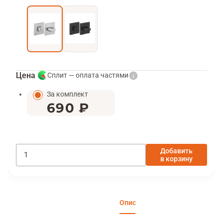
Цена
Сплит — оплата частями
За комплект
690 ₽
Добавить
в корзину
Описание
Характеристики
Отзы