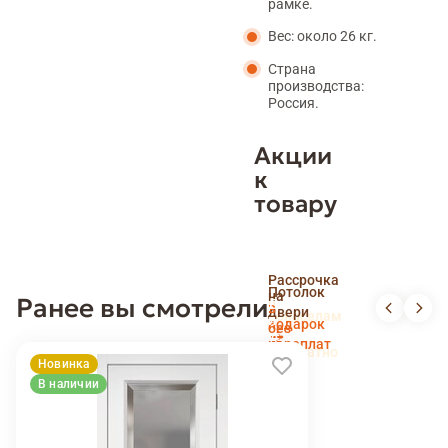
рамке.
Вес: около 26 кг.
Страна
производства:
Россия.
Акции
к
товару
Скидка
Рассрочка
пенсионерам
Потолок
на
Ранее вы смотрели
и
Доставка
в
двери
новоселам
и
подарок
без
установка
переплат
беслпатно
Новинка
В наличии