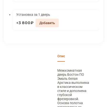
Установка за 1 дверь
3 800₽
Описание
Характеристики
Вари
Межкомнатная
дверь Бостон ПО
Эмаль белая
Арктика выполнена
в классическом
стиле и дополнена
глубокой
фрезеровкой.
Основа полотна
изготовлена из