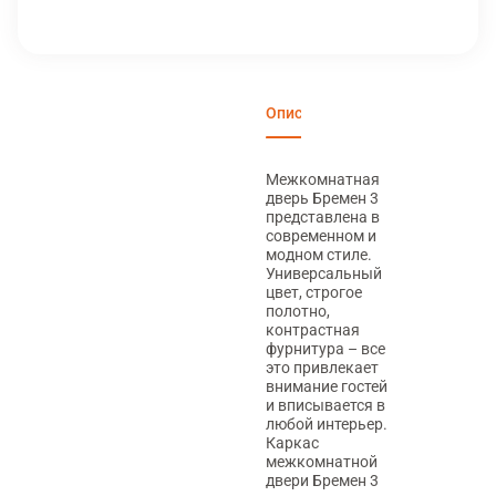
Описание
Характеристики
Вари
Межкомнатная
дверь Бремен 3
представлена в
современном и
модном стиле.
Универсальный
цвет, строгое
полотно,
контрастная
фурнитура – все
это привлекает
внимание гостей
и вписывается в
любой интерьер.
Каркас
межкомнатной
двери Бремен 3