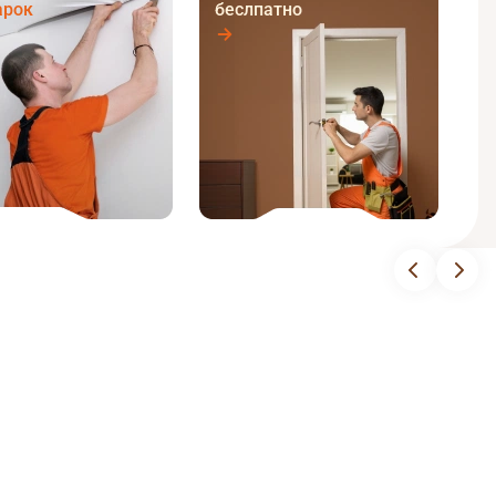
арок
беслпатно