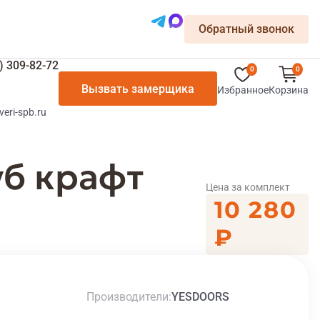
Обратный звонок
) 309-82-72
0
0
Вызвать замерщика
Избранное
Корзина
veri-spb.ru
уб крафт
Цена за комплект
10 280
₽
Производители
YESDOORS