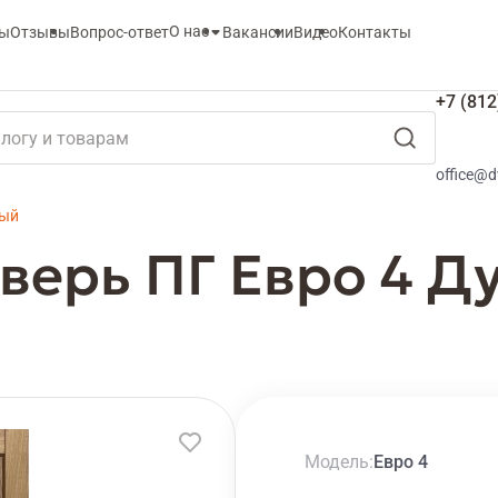
О нас
ты
Отзывы
Вопрос-ответ
Вакансии
Видео
Контакты
+7 (812
office@d
ный
ерь ПГ Евро 4 Д
Модель
Евро 4