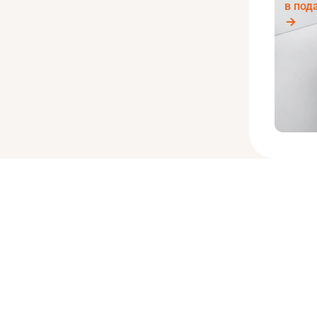
в под