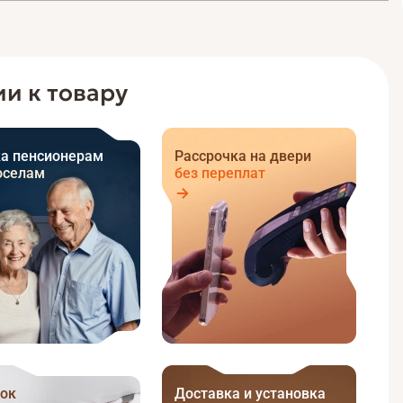
и к товару
а пенсионерам
Рассрочка на двери
оселам
без переплат
ок
Доставка и установка