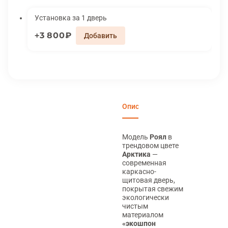
Установка за 1 дверь
3 800₽
Описание
Характеристики
Вари
Модель
Роял
в
трендовом цвете
Арктика
—
современная
каркасно-
щитовая дверь,
покрытая свежим
экологически
чистым
материалом
«экошпон