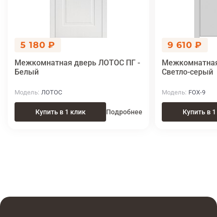
5 180 ₽
9 610 ₽
Межкомнатная дверь ЛОТОС ПГ -
Межкомнатная 
Белый
Светло-серый
Модель
ЛОТОС
Модель
FOX-9
Купить в 1 клик
Подробнее
Купить в 1
Итоговая цена
Купить
10 720 ₽
в 1 клик