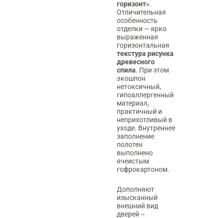
горизонт»
.
Отличительная
особенность
отделки — ярко
выраженная
горизонтальная
текстура рисунка
древесного
спила
. При этом
экошпон
нетоксичный,
гипоаллергенный
материал,
практичный и
неприхотливый в
уходе. Внутреннее
заполнение
полотен
выполнено
ячеистым
гофрокартоном.
Дополняют
изысканный
внешний вид
дверей –