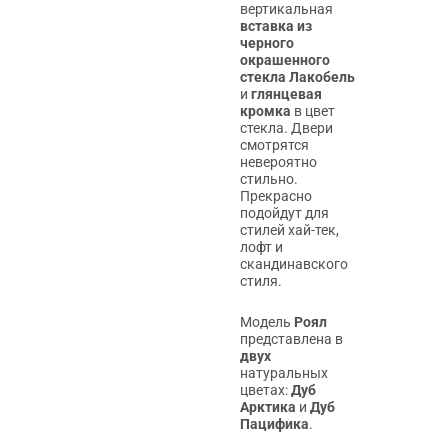
вертикальная
вставка из
черного
окрашенного
стекла Лакобель
и
глянцевая
кромка
в цвет
стекла. Двери
смотрятся
невероятно
стильно.
Прекрасно
подойдут для
стилей хай-тек,
лофт и
скандинавского
стиля.
Модель
Роял
представлена в
двух
натуральных
цветах:
Дуб
Арктика
и
Дуб
Пацифика
.