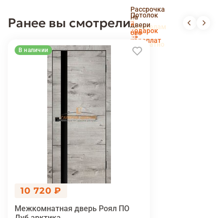
Скидка
Рассрочка
пенсионерам
Потолок
на
Ранее вы смотрели
и
Доставка
в
двери
новоселам
и
подарок
без
установка
переплат
беслпатно
В наличии
10 720 ₽
Межкомнатная дверь Роял ПО
Дуб арктика