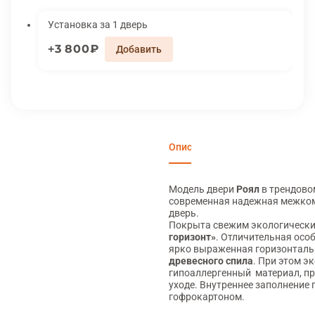
Установка за 1 дверь
3 800₽
Описание
Характеристики
Вари
Модель двери
Роял
в трендово
современная надежная межко
дверь.
Покрыта свежим экологическ
горизонт»
. Отличительная осо
ярко выраженная горизонталь
древесного спила
. При этом э
гипоаллергенный материал, п
уходе. Внутреннее заполнение
гофрокартоном.