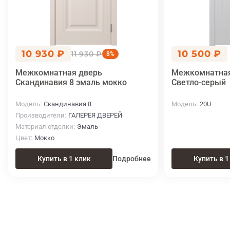
10 930 ₽
10 500 ₽
11 930 ₽
8%
Межкомнатная дверь
Межкомнатная 
Скандинавия 8 эмаль мокко
Светло-серый
Модель
Скандинавия 8
Модель
20U
Производители
ГАЛЕРЕЯ ДВЕРЕЙ
Материал отделки
Эмаль
Цвет
Мокко
Купить в 1 клик
Подробнее
Купить в 1
Итоговая цена
Купить
10 720 ₽
в 1 клик