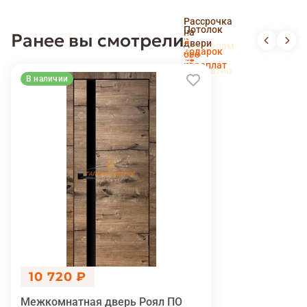
Скидка
Рассрочка
пенсионерам
Потолок
на
Ранее вы смотрели
и
Доставка
в
двери
новоселам
и
подарок
без
установка
переплат
беслпатно
В наличии
10 720 ₽
Межкомнатная дверь Роял ПО