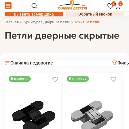
0
0
Вызвать замерщика
Обратный звонок
Главная
Фурнитура
Дверные петли
Скрытые петли
Петли дверные скрытые
Сначала недорогие
Филь
В наличии
В наличии