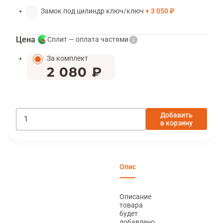
Замок под цилиндр ключ/ключ
3 050 ₽
Цена
Сплит — оплата частями
За комплект
2 080 ₽
Добавить
в корзину
Описание
Характеристики
Отзы
Описание
товара
будет
добавлено