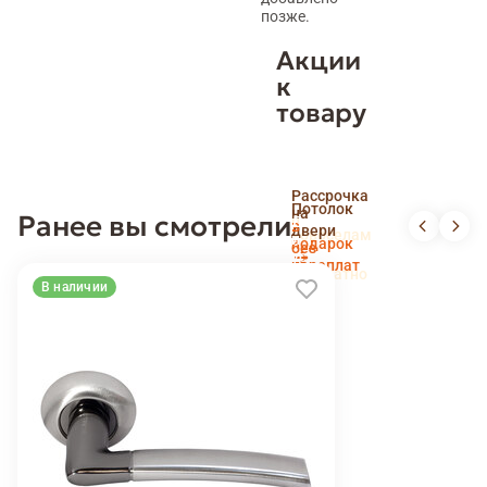
позже.
Акции
к
товару
Скидка
Рассрочка
пенсионерам
Потолок
на
Ранее вы смотрели
и
Доставка
в
двери
новоселам
и
подарок
без
установка
переплат
беслпатно
В наличии