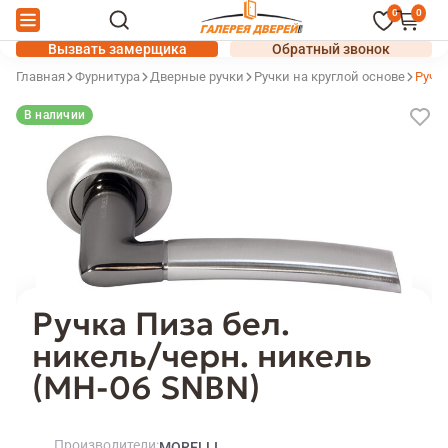
0
0
Вызвать замерщика
Обратный звонок
Главная
Фурнитура
Дверные ручки
Ручки на круглой основе
Ручка
В наличии
Ручка Пиза бел.
никель/черн. никель
(MH-06 SNBN)
Производители
MORELLI