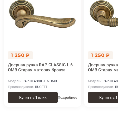
1 250 ₽
1 250 ₽
Дверная ручка RAP-CLASSIC-L 6
Дверная ручка
OMB Старая матовая бронза
OMB Старая ма
Модель
RAP-CLASSIC-L 6 OMB
Модель
RAP-CLAS
Производители
RUCETTI
Производители
R
Купить в 1 клик
Подробнее
Купить в 1