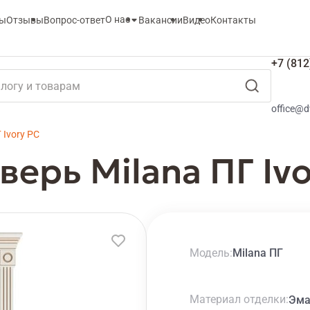
О нас
ты
Отзывы
Вопрос-ответ
Вакансии
Видео
Контакты
+7 (812
office@d
 Ivory PC
ерь Milana ПГ Ivo
Модель
Milana ПГ
Материал отделки
Эма