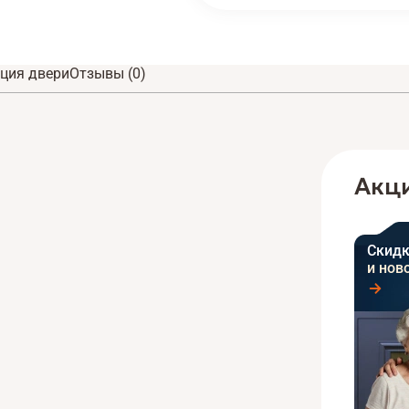
ция двери
Отзывы (0)
Акци
Скидк
и нов