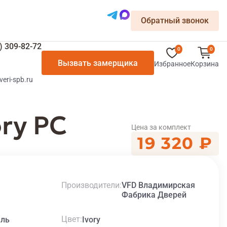
Обратный звонок
) 309-82-72
0
0
Вызвать замерщика
Избранное
Корзина
veri-spb.ru
ry PC
Цена за комплект
19 320 ₽
Производители
VFD Владимирская
Фабрика Дверей
Цвет
ль
Ivory