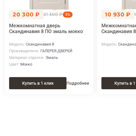
20 300 ₽
10 930 ₽
21 300 ₽
5%
Межкомнатная дверь
Межкомнатная
Скандинавия 8 ПО эмаль мокко
Скандинавия 8
Модель
Скандинавия 8
Модель
Скандина
Производители
ГАЛЕРЕЯ ДВЕРЕЙ
Материал отделки
Эмаль
Цвет
Мокко
Купить в 1 клик
Подробнее
Купить в 1
Итоговая цена
Купить
18 400 ₽
в 1 клик