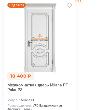
переплат
беслпатно
Под заказ
18 400 ₽
Межкомнатная дверь Milana ПГ
Polar PS
Модель
Milana ПГ
Производители
VFD Владимирская
Фабрика Дверей