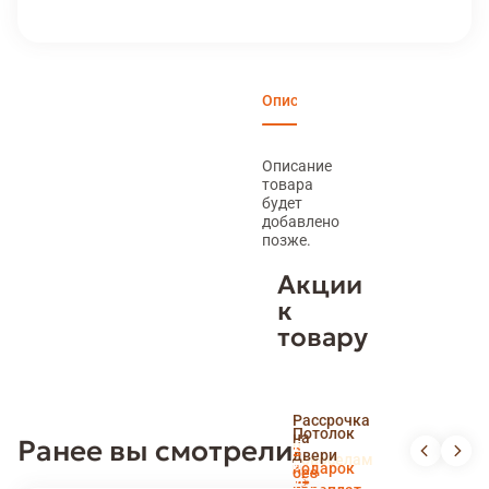
Описание
Характеристики
Вари
Описание
товара
будет
добавлено
позже.
Акции
к
товару
Скидка
Рассрочка
пенсионерам
Потолок
на
Ранее вы смотрели
и
Доставка
в
двери
новоселам
и
подарок
без
установка